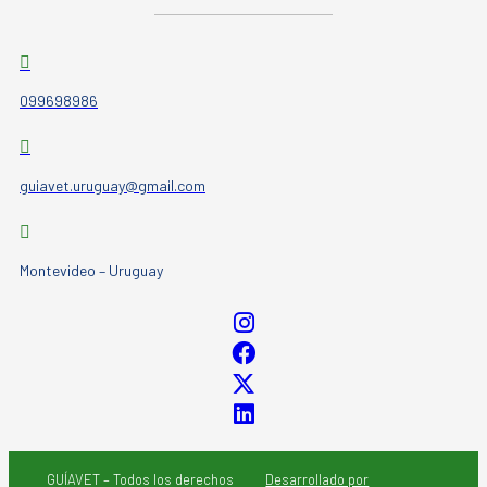
099698986
guiavet.uruguay@gmail.com
Montevideo – Uruguay
GUÍAVET – Todos los derechos
Desarrollado por