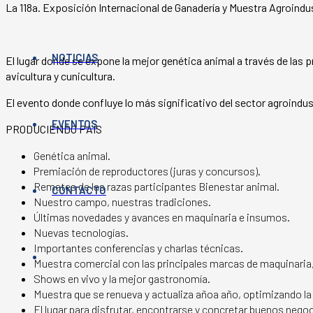
La 118a. Exposición Internacional de Ganadería y Muestra Agroindus
NOTICIAS
El lugar donde se expone la mejor genética animal a través de las p
avicultura y cunicultura.
El evento donde confluye lo más significativo del sector agroindu
EVENTOS
PRODUCIENDO PAÍS
Genética animal.
Premiación de reproductores (juras y concursos).
Remates de las razas participantes Bienestar animal.
CONTACTO
Nuestro campo, nuestras tradiciones.
Últimas novedades y avances en maquinaria e insumos.
Nuevas tecnologías.
Importantes conferencias y charlas técnicas.
Muestra comercial con las principales marcas de maquinaria,
Shows en vivo y la mejor gastronomía.
Muestra que se renueva y actualiza añoa año, optimizando la 
El lugar para disfrutar, encontrarse y concretar buenos nego