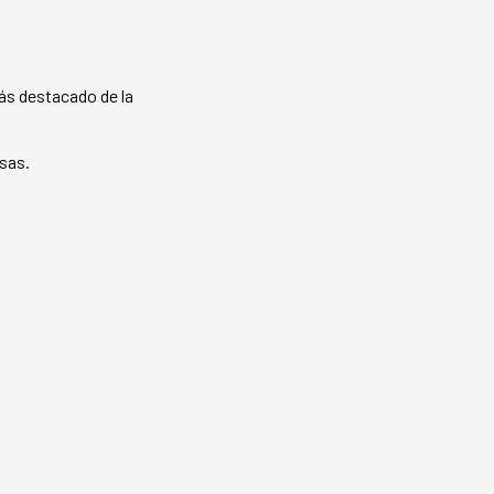
más destacado de la
esas.