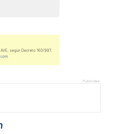
LAVE, segùn Decreto 160/997,
.com
n