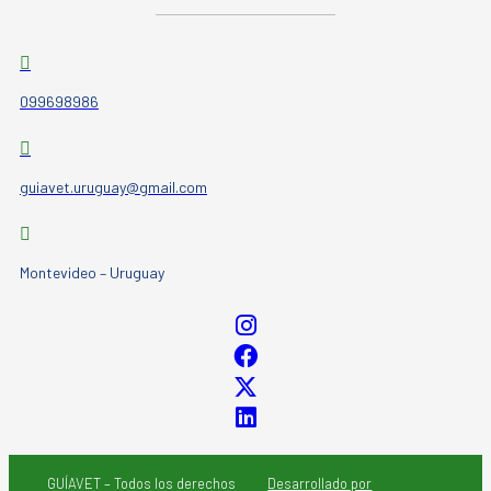
099698986
guiavet.uruguay@gmail.com
Montevideo – Uruguay
GUÍAVET – Todos los derechos
Desarrollado por