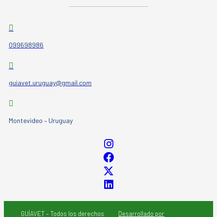
099698986
guiavet.uruguay@gmail.com
Montevideo – Uruguay
GUÍAVET – Todos los derechos
Desarrollado por