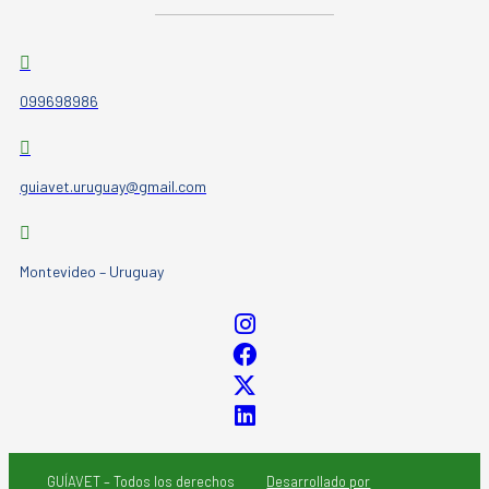
099698986
guiavet.uruguay@gmail.com
Montevideo – Uruguay
GUÍAVET – Todos los derechos
Desarrollado por