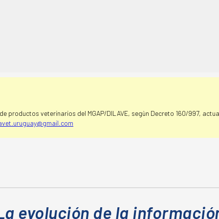
e productos veterinarios del MGAP/DILAVE, segùn Decreto 160/997, actual
avet.uruguay@gmail.com
La evolución de la informació