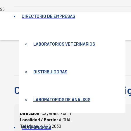
DIRECTORIO DE EMPRESAS
INICIO
LABORATORIOS VETERINARIOS
-
VETERINARIAS
-
COOP. AGRARIA LTDA. DE AIGUÁ
DISTRIBUIDORAS
Coop. Agraria Ltda. De Ai
LABORATORIOS DE ANÁLISIS
Dirección:
Cayetano Zunin
Localidad / Barrio:
AIGUA
Teléfono:
4446 2030
VETERINARIAS