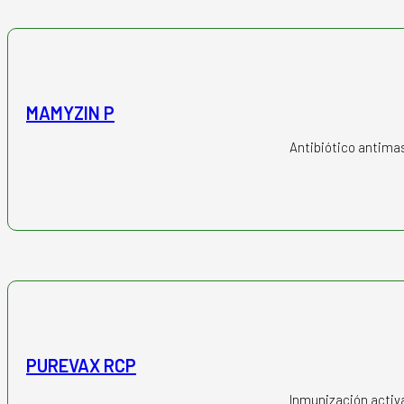
MAMYZIN P
Antibiótico antimas
PUREVAX RCP
Inmunización activ