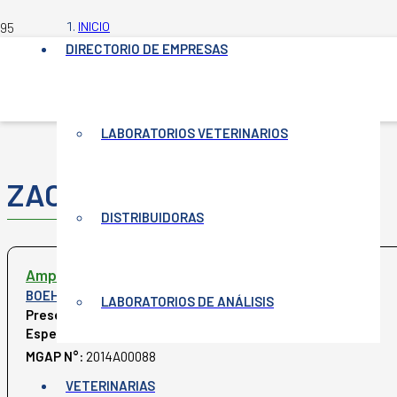
INICIO
-
DIRECTORIO DE EMPRESAS
PRODUCTOS VETERINARIOS
-
ZACTRAN
LABORATORIOS VETERINARIOS
ZACTRAN
DISTRIBUIDORAS
Amplio espectro
,
Macrólidos
BOEHRINGER INGELHEIM
LABORATORIOS DE ANÁLISIS
Presentación:
Envase de 100 y 250 mL.
Especies:
Bovinos
MGAP N°:
2014A00088
VETERINARIAS