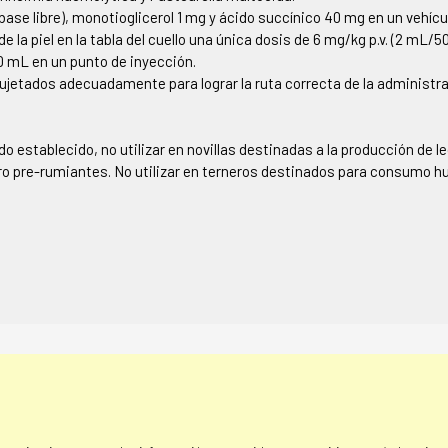
 libre), monotioglicerol 1 mg y ácido succínico 40 mg en un vehículo
e la piel en la tabla del cuello una única dosis de 6 mg/kg p.v. (2 mL/50 
10 mL en un punto de inyección.
ujetados adecuadamente para lograr la ruta correcta de la administr
do establecido, no utilizar en novillas destinadas a la producción de 
ero pre-rumiantes. No utilizar en terneros destinados para consumo 