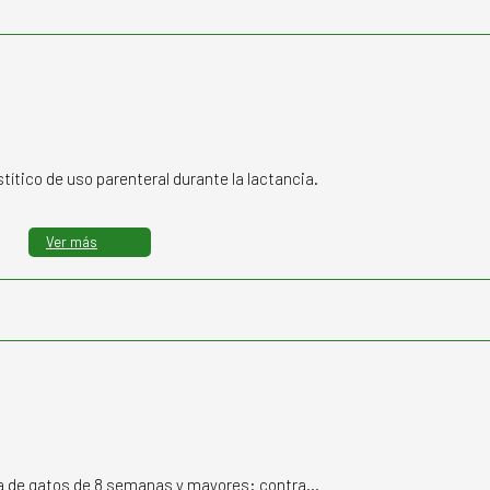
títico de uso parenteral durante la lactancia.
Ver más
a de gatos de 8 semanas y mayores: contra…