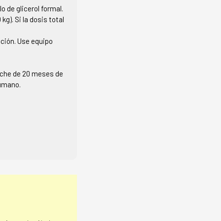
 de glicerol formal.
kg). Si la dosis total
ación. Use equipo
leche de 20 meses de
humano.