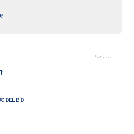
uy
n
S DEL BID