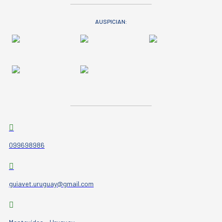
AUSPICIAN:
099698986
guiavet.uruguay@gmail.com