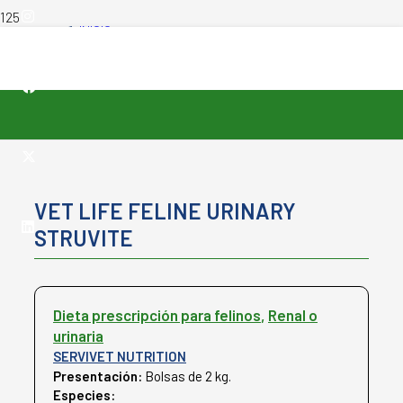
INICIO
-
PRODUCTOS VETERINARIOS
-
VET LIFE FELINE URINARY STRUVITE
VET LIFE FELINE URINARY
STRUVITE
Dieta prescripción para felinos
,
Renal o
urinaria
SERVIVET NUTRITION
Presentación:
Bolsas de 2 kg.
Especies:
Felinos