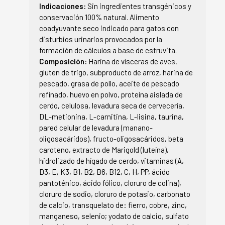
Indicaciones:
Sin ingredientes transgénicos y
conservación 100% natural. Alimento
coadyuvante seco indicado para gatos con
disturbios urinarios provocados por la
formación de cálculos a base de estruvita.
Composición:
Harina de vísceras de aves,
gluten de trigo, subproducto de arroz, harina de
pescado, grasa de pollo, aceite de pescado
refinado, huevo en polvo, proteína aislada de
cerdo, celulosa, levadura seca de cervecería,
DL-metionina, L-carnitina, L-lisina, taurina,
pared celular de levadura (manano-
oligosacáridos), fructo-oligosacáridos, beta
caroteno, extracto de Marigold (luteína),
hidrolizado de hígado de cerdo, vitaminas (A,
D3, E, K3, B1, B2, B6, B12, C, H, PP, ácido
pantoténico, ácido fólico, cloruro de colina),
cloruro de sodio, cloruro de potasio, carbonato
de calcio, transquelato de: fierro, cobre, zinc,
manganeso, selenio; yodato de calcio, sulfato