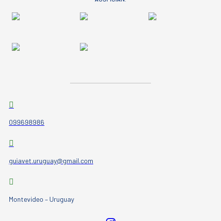
099698986
guiavet.uruguay@gmail.com
Montevideo – Uruguay