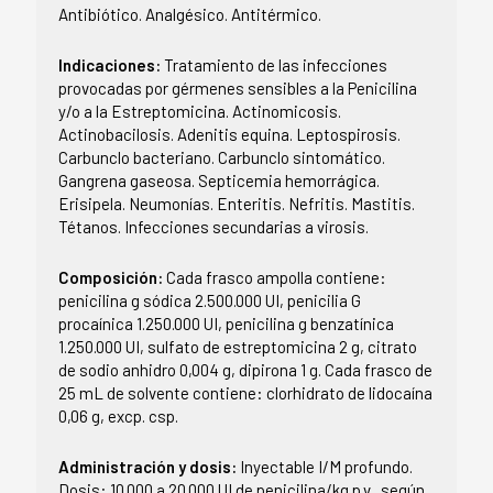
Antibiótico. Analgésico. Antitérmico.
Indicaciones:
Tratamiento de las infecciones
provocadas por gérmenes sensibles a la Penicilina
y/o a la Estreptomicina. Actinomicosis.
Actinobacilosis. Adenitis equina. Leptospirosis.
Carbunclo bacteriano. Carbunclo sintomático.
Gangrena gaseosa. Septicemia hemorrágica.
Erisipela. Neumonías. Enteritis. Nefritis. Mastitis.
Tétanos. Infecciones secundarias a virosis.
Composición:
Cada frasco ampolla contiene:
penicilina g sódica 2.500.000 UI, penicilia G
procaínica 1.250.000 UI, penicilina g benzatínica
1.250.000 UI, sulfato de estreptomicina 2 g, citrato
de sodio anhidro 0,004 g, dipirona 1 g. Cada frasco de
25 mL de solvente contiene: clorhidrato de lidocaína
0,06 g, excp. csp.
Administración y dosis:
Inyectable I/M profundo.
Dosis: 10.000 a 20.000 UI de penicilina/kg p.v., según