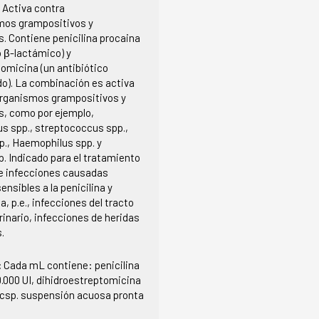
:
Activa contra
mos grampositivos y
. Contiene penicilina procaina
o β-lactámico) y
omicina (un antibiótico
o). La combinación es activa
rganismos grampositivos y
, como por ejemplo,
s spp., streptococcus spp.,
p., Haemophilus spp. y
. Indicado para el tratamiento
e infecciones causadas
ensibles a la penicilina y
, p.e., infecciones del tracto
urinario, infecciones de heridas
.
:
Cada mL contiene: penicilina
.000 UI, dihidroestreptomicina
 csp. suspensión acuosa pronta