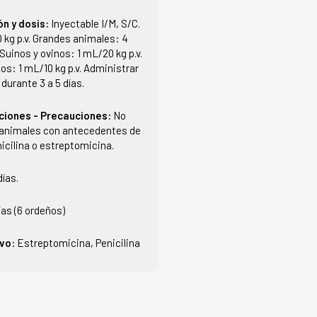
ón y dosis:
Inyectable I/M, S/C.
 kg p.v. Grandes animales: 4
 Suinos y ovinos: 1 mL/20 kg p.v.
nos: 1 mL/10 kg p.v. Administrar
durante 3 a 5 días.
ciones - Precauciones:
No
 animales con antecedentes de
enicilina o estreptomicina.
días.
ías (6 ordeños)
ivo:
Estreptomicina, Penicilina