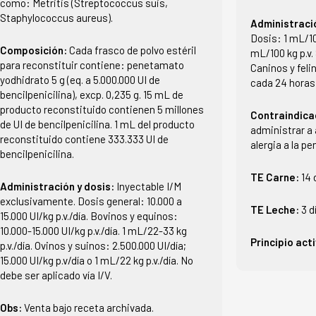
como: Metritis (Streptococcus suis,
Staphylococcus aureus).
Administraci
Dosis: 1 mL/10
Composición:
Cada frasco de polvo estéril
mL/100 kg p.v.
para reconstituir contiene: penetamato
Caninos y feli
yodhidrato 5 g (eq. a 5.000.000 UI de
cada 24 horas 
bencilpenicilina), excp. 0,235 g. 15 mL de
producto reconstituido contienen 5 millones
Contraindica
de UI de bencilpenicilina. 1 mL del producto
administrar a
reconstituido contiene 333.333 UI de
alergia a la p
bencilpenicilina.
TE Carne:
14 
Administración y dosis:
Inyectable I/M
exclusivamente. Dosis general: 10.000 a
TE Leche:
3 d
15.000 UI/kg p.v./día. Bovinos y equinos:
10.000-15.000 UI/kg p.v./día. 1 mL/22-33 kg
Principio act
p.v./día. Ovinos y suinos: 2.500.000 UI/día;
15.000 UI/kg p.v/día o 1 mL/22 kg p.v./día. No
debe ser aplicado vía I/V.
Obs:
Venta bajo receta archivada.