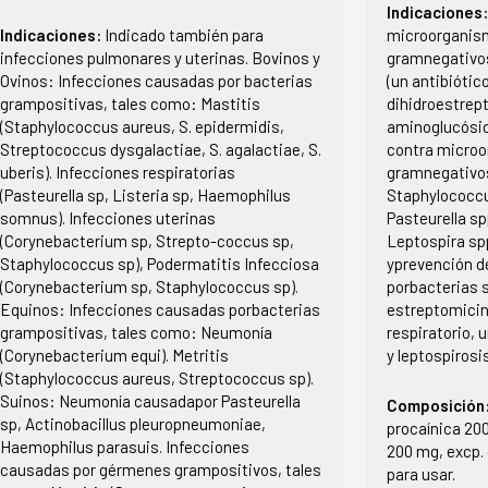
Indicaciones
Indicaciones:
Indicado también para
microorganis
infecciones pulmonares y uterinas. Bovinos y
gramnegativos
Ovinos: Infecciones causadas por bacterias
(un antibiótic
grampositivas, tales como: Mastitis
dihidroestrept
(Staphylococcus aureus, S. epidermidis,
aminoglucósid
Streptococcus dysgalactiae, S. agalactiae, S.
contra microo
uberis). Infecciones respiratorias
gramnegativos
(Pasteurella sp, Listeria sp, Haemophilus
Staphylococcu
somnus). Infecciones uterinas
Pasteurella sp
(Corynebacterium sp, Strepto-coccus sp,
Leptospira spp
Staphylococcus sp), Podermatitis Infecciosa
yprevención d
(Corynebacterium sp, Staphylococcus sp).
porbacterias s
Equinos: Infecciones causadas porbacterias
estreptomicina
grampositivas, tales como: Neumonía
respiratorio, 
(Corynebacterium equi). Metritis
y leptospirosis
(Staphylococcus aureus, Streptococcus sp).
Suinos: Neumonía causadapor Pasteurella
Composición
sp, Actinobacillus pleuropneumoniae,
procaínica 200
Haemophilus parasuis. Infecciones
200 mg, excp.
causadas por gérmenes grampositivos, tales
para usar.