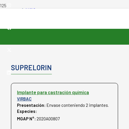
productos
INICIO
-
PRODUCTOS VETERINARIOS
-
SUPRELORIN
SUPRELORIN
Implante para castración química
VIRBAC
Presentación:
Envase conteniendo 2 implantes.
Especies:
Caninos
MGAP N°:
2020A00807