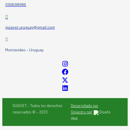
099698986
guiavet.uruguay@gmail.com
Montevideo – Uruguay
GUÍAVET – Todos los derechos
Desarrollado por
reservados © – 2023
Siniestro.net
Diseño
Web