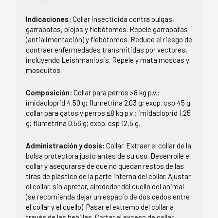
Indicaciones:
Collar insecticida contra pulgas,
garrapatas, piojos y flebótomos. Repele garrapatas
(antialimentación) y flebótomos. Reduce el riesgo de
contraer enfermedades transmitidas por vectores,
incluyendo Leishmaniosis. Repele y mata moscas y
mosquitos.
Composición:
Collar para perros >8 kg p.v.:
imidacloprid 4.50 g; flumetrina 2.03 g; excp. csp 45 g.
collar para gatos y perros ≤8 kg p.v.: imidacloprid 1.25
g; flumetrina 0.56 g; excp. csp 12,5 g.
Administración y dosis:
Collar. Extraer el collar de la
bolsa protectora justo antes de su uso. Desenrolle el
collar y asegurarse de que no quedan restos de las
tiras de plástico de la parte interna del collar. Ajustar
el collar, sin apretar, alrededor del cuello del animal
(se recomienda dejar un espacio de dos dedos entre
el collar y el cuello). Pasar el extremo del collar a
través de las hebillas. Cortar el exceso de collar