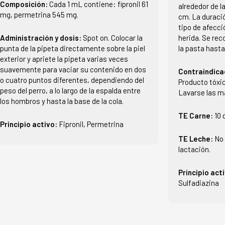
Composición:
Cada 1 mL contiene: fipronil 61
alrededor de 
mg, permetrina 545 mg.
cm. La duraci
tipo de afecci
Administración y dosis:
Spot on. Colocar la
herida. Se rec
punta de la pipeta directamente sobre la piel
la pasta hasta
exterior y apriete la pipeta varias veces
suavemente para vaciar su contenido en dos
Contraindica
o cuatro puntos diferentes, dependiendo del
Producto tóxic
peso del perro, a lo largo de la espalda entre
Lavarse las ma
los hombros y hasta la base de la cola.
TE Carne:
10 
Principio activo:
Fipronil, Permetrina
TE Leche:
No 
lactación.
Principio act
Sulfadiazina