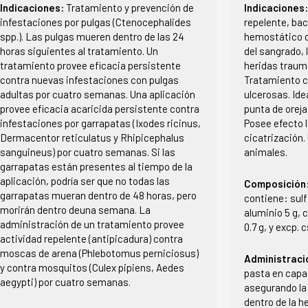
Indicaciones:
Tratamiento y prevención de
Indicaciones
infestaciones por pulgas (Ctenocephalides
repelente, bac
spp.). Las pulgas mueren dentro de las 24
hemostático d
horas siguientes al tratamiento. Un
del sangrado, 
tratamiento provee eficacia persistente
heridas traumá
contra nuevas infestaciones con pulgas
Tratamiento c
adultas por cuatro semanas. Una aplicación
ulcerosas. Ide
provee eficacia acaricida persistente contra
punta de oreja
infestaciones por garrapatas (Ixodes ricinus,
Posee efecto l
Dermacentor reticulatus y Rhipicephalus
cicatrización
sanguineus) por cuatro semanas. Si las
animales.
garrapatas están presentes al tiempo de la
aplicación, podría ser que no todas las
Composición
garrapatas mueran dentro de 48 horas, pero
contiene: sulf
morirán dentro deuna semana. La
aluminio 5 g, 
administración de un tratamiento provee
0.7 g, y excp. c
actividad repelente (antipicadura) contra
moscas de arena (Phlebotomus perniciosus)
Administraci
y contra mosquitos (Culex pipiens, Aedes
pasta en capas
aegypti) por cuatro semanas.
asegurando la
dentro de la h