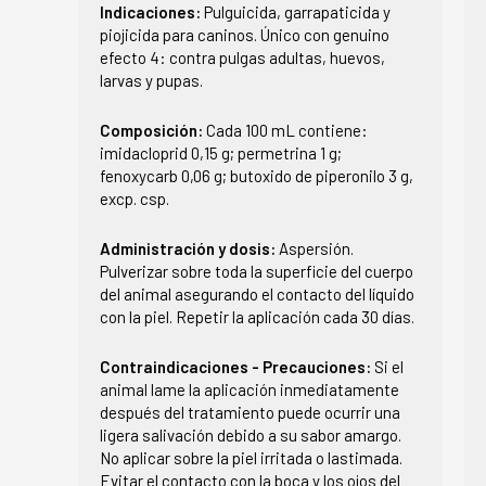
Indicaciones:
Pulguicida, garrapaticida y
piojicida para caninos. Único con genuino
efecto 4: contra pulgas adultas, huevos,
larvas y pupas.
Composición:
Cada 100 mL contiene:
imidacloprid 0,15 g; permetrina 1 g;
fenoxycarb 0,06 g; butoxido de piperonilo 3 g,
excp. csp.
Administración y dosis:
Aspersión.
Pulverizar sobre toda la superficie del cuerpo
del animal asegurando el contacto del líquido
con la piel. Repetir la aplicación cada 30 días.
Contraindicaciones - Precauciones:
Si el
animal lame la aplicación inmediatamente
después del tratamiento puede ocurrir una
ligera salivación debido a su sabor amargo.
No aplicar sobre la piel irritada o lastimada.
Evitar el contacto con la boca y los ojos del