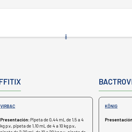
FFITIX
BACTROV
VIRBAC
KÖNIG
Presentación:
Pipeta de 0,44 mL de 1,5 a 4
Presentació
kg p.v., pipeta de 1,10 mL de 4 a 10 kg p.v.,
pipeta de 2,20 mL de 10 a 20 kg p.v., pipeta de