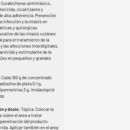
:
Curabicheras antimiásico,
tericida, cicatrizante y
e alta adherencia. Prevención
la infección y la miasis en
ticas y quirúrgicas.
urativo de las miasis cutáneo
al para el tratamiento de la
 y las afecciones interdigitales.
arvicida y estimulante de la
. Uso en pequeños y grandes
:
Cada 100 g de concentrado
adiazina de plata 0,1 g,
cipermetrina 3 g, imidacloprid
sp.
ón y dosis:
Tópica. Colocar la
 sobre el area a tratar
 penetración del producto
erida. Aplicar también en el area