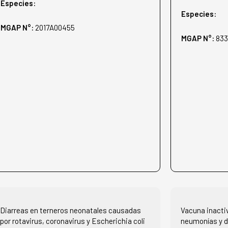
Especies:
Especies:
MGAP N°:
2017A00455
MGAP N°:
83
Diarreas en terneros neonatales causadas
Vacuna inacti
por rotavirus, coronavirus y Escherichia coli
neumonías y d