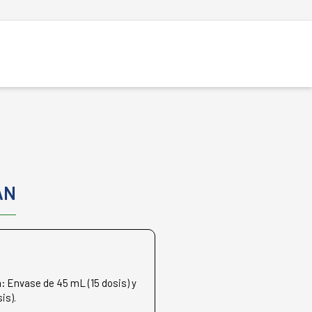
AN
n:
Envase de 45 mL (15 dosis) y
is).