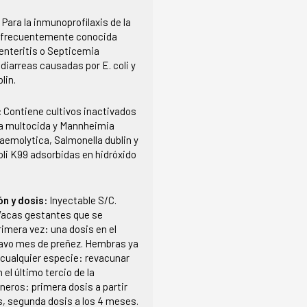
:
Para la inmunoprofilaxis de la
 frecuentemente conocida
nteritis o Septicemia
diarreas causadas por E. coli y
lin.
:
Contiene cultivos inactivados
la multocida y Mannheimia
haemolytica, Salmonella dublin y
oli K99 adsorbidas en hidróxido
ón y dosis:
Inyectable S/C.
Vacas gestantes que se
imera vez: una dosis en el
avo mes de preñez. Hembras ya
cualquier especie: revacunar
el último tercio de la
neros: primera dosis a partir
s, segunda dosis a los 4 meses.