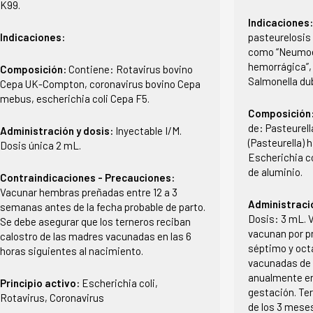
K99.
Indicaciones
Indicaciones:
pasteurelosis
como “Neumoe
hemorrágica”, 
Composición:
Contiene: Rotavirus bovino
Salmonella dub
Cepa UK-Compton, coronavirus bovino Cepa
mebus, escherichia coli Cepa F5.
Composición
de: Pasteurel
Administración y dosis:
Inyectable I/M.
(Pasteurella) 
Dosis única 2 mL.
Escherichia c
de aluminio.
Contraindicaciones - Precauciones:
Vacunar hembras preñadas entre 12 a 3
Administraci
semanas antes de la fecha probable de parto.
Dosis: 3 mL. 
Se debe asegurar que los terneros reciban
vacunan por pr
calostro de las madres vacunadas en las 6
séptimo y oct
horas siguientes al nacimiento.
vacunadas de 
anualmente en 
Principio activo:
Escherichia coli,
gestación. Ter
Rotavirus, Coronavirus
de los 3 mese