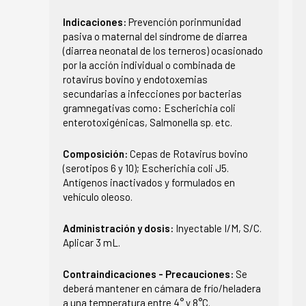
Indicaciones:
Prevención porinmunidad
pasiva o maternal del síndrome de diarrea
(diarrea neonatal de los terneros) ocasionado
por la acción individual o combinada de
rotavirus bovino y endotoxemias
secundarias a infecciones por bacterias
gramnegativas como: Escherichia coli
enterotoxigénicas, Salmonella sp. etc.
Composición:
Cepas de Rotavirus bovino
(serotipos 6 y 10); Escherichia coli J5.
Antígenos inactivados y formulados en
vehículo oleoso.
Administración y dosis:
Inyectable I/M, S/C.
Aplicar 3 mL.
Contraindicaciones - Precauciones:
Se
deberá mantener en cámara de frío/heladera
a una temperatura entre 4° y 8°C.