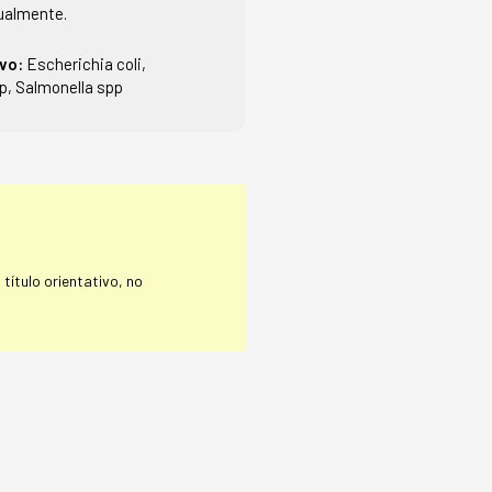
ualmente.
ivo:
Escherichia coli,
p, Salmonella spp
título orientativo, no