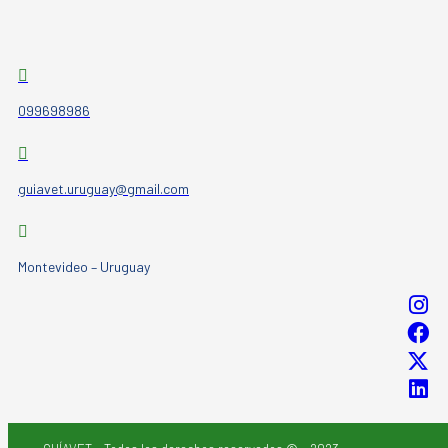
099698986
guiavet.uruguay@gmail.com
Montevideo – Uruguay