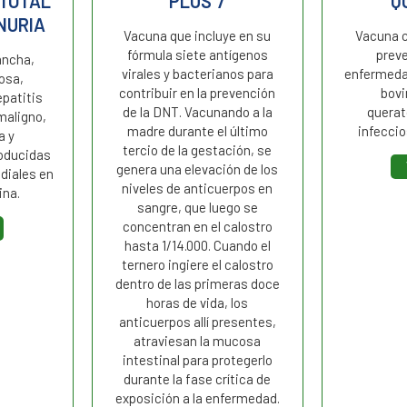
 TOTAL
PLUS 7
Q
NURIA
Vacuna que incluye en su
Vacuna c
fórmula siete antígenos
preve
ancha,
virales y bacterianos para
enfermeda
osa,
contribuir en la prevención
bovi
patitis
de la DNT. Vacunando a la
querat
maligno,
madre durante el último
infeccio
a y
tercio de la gestación, se
oducidas
genera una elevación de los
idiales en
niveles de anticuerpos en
ina.
sangre, que luego se
concentran en el calostro
hasta 1/14.000. Cuando el
ternero ingiere el calostro
dentro de las primeras doce
horas de vida, los
anticuerpos allí presentes,
atraviesan la mucosa
intestinal para protegerlo
durante la fase crítica de
exposición a la enfermedad.