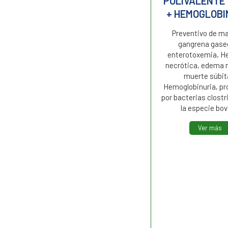
POLIVALENTE
Vacuna para la inmunización
+ HEMOGLOBI
activa de vacas y vaquillonas
preñadas para la prevención
Preventivo de m
del síndrome de diarrea
gangrena gase
neonatal bovina mediante la
enterotoxemia, He
inmunización pasiva del
necrótica, edema 
ternero a través del calostro.
muerte súbit
Hemoglobinuria, pr
Ver más
por bacterias clostr
la especie bov
Ver más