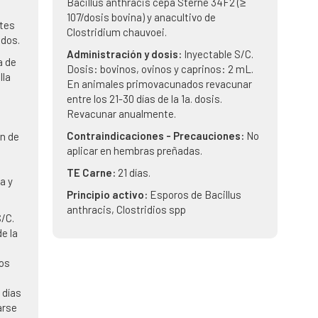
Bacillus anthracis cepa Sterne 34F2 (≥
107/dosis bovina) y anacultivo de
tes
Clostridium chauvoei.
ados.
Administración y dosis:
Inyectable S/C.
a de
Dosis: bovinos, ovinos y caprinos: 2 mL.
lla
En animales primovacunados revacunar
entre los 21-30 días de la 1a. dosis.
Revacunar anualmente.
Contraindicaciones - Precauciones:
No
n de
aplicar en hembras preñadas.
TE Carne:
21 días.
a y
Principio activo:
Esporos de Bacillus
anthracis, Clostridios spp
/C.
e la
dos
 días
arse