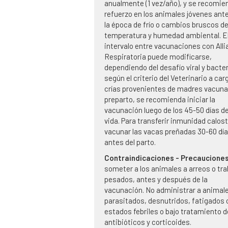
anualmente (1 vez/año), y se recomien
refuerzo en los animales jóvenes ant
la época de frío o cambios bruscos d
temperatura y humedad ambiental. E
intervalo entre vacunaciones con All
Respiratoria puede modificarse,
dependiendo del desafío viral y bacte
según el criterio del Veterinario a car
crías provenientes de madres vacun
preparto, se recomienda iniciar la
vacunación luego de los 45-50 días d
vida. Para transferir inmunidad calost
vacunar las vacas preñadas 30-60 dí
antes del parto.
Contraindicaciones - Precaucione
someter a los animales a arreos o tra
pesados, antes y después de la
vacunación. No administrar a animal
parasitados, desnutridos, fatigados
estados febriles o bajo tratamiento d
antibióticos y corticoides.