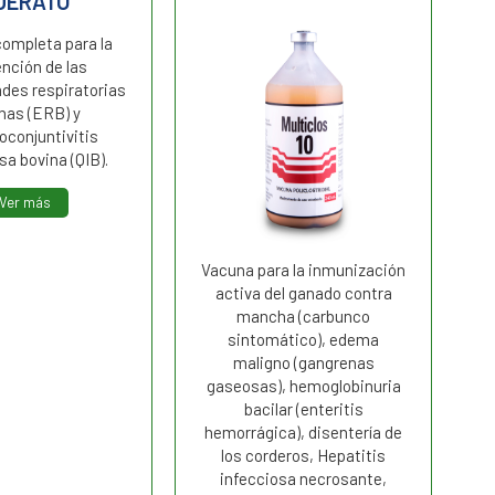
UERATO
Va
ompleta para la
nción de las
des respiratorias
nas (ERB) y
oconjuntivitis
sa bovina (QIB).
Ver más
Vacuna para la inmunización
activa del ganado contra
mancha (carbunco
sintomático), edema
maligno (gangrenas
gaseosas), hemoglobinuria
bacilar (enteritis
hemorrágica), disentería de
los corderos, Hepatitis
infecciosa necrosante,