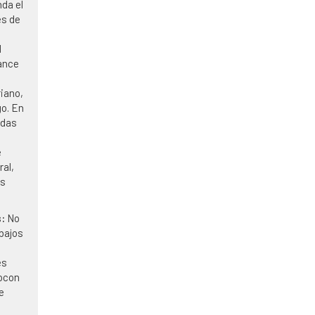
da el
es de
e
l
iance
riano,
go. En
adas
e
ral,
as
s:
No
bajos
es
 ocon
e