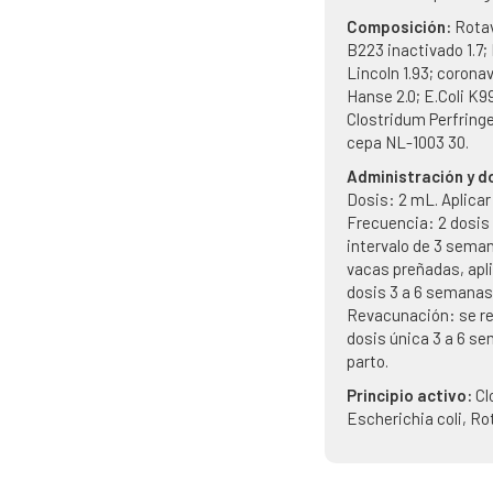
Composición:
Rotav
B223 inactivado 1.7;
Lincoln 1.93; corona
Hanse 2.0; E.Coli K9
Clostridum Perfring
cepa NL-1003 30.
Administración y d
Dosis: 2 mL. Aplicar 
Frecuencia: 2 dosis
intervalo de 3 seman
vacas preñadas, apl
dosis 3 a 6 semanas 
Revacunación: se r
dosis única 3 a 6 s
parto.
Principio activo:
Cl
Escherichia coli, Ro