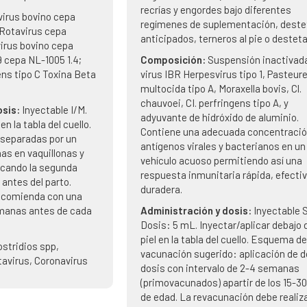
recrías y engordes bajo diferentes
irus bovino cepa
regímenes de suplementación, deste
 Rotavirus cepa
anticipados, terneros al pie o destet
virus bovino cepa
9 cepa NL-1005 1.4;
Composición:
Suspensión inactivad
ens tipo C Toxina Beta
virus IBR Herpesvirus tipo 1, Pasteure
multocida tipo A, Moraxella bovis, Cl.
chauvoei, CI. perfringens tipo A, y
osis:
Inyectable I/M.
adyuvante de hidróxido de aluminio.
en la tabla del cuello.
Contiene una adecuada concentració
 separadas por un
antígenos virales y bacterianos en un
as en vaquillonas y
vehículo acuoso permitiendo así una
icando la segunda
respuesta inmunitaria rápida, efectiv
antes del parto.
duradera.
ecomienda con una
emanas antes de cada
Administración y dosis:
Inyectable S
Dosis: 5 mL. Inyectar/aplicar debajo d
piel en la tabla del cuello. Esquema de
ostridios spp,
vacunación sugerido: aplicación de 
tavirus, Coronavirus
dosis con intervalo de 2-4 semanas
(primovacunados) apartir de los 15-30
de edad. La revacunación debe realiz