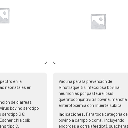
pectro en la
Vacuna para la prevención de
eas neonatales en
Rinotraqueitis infecciosa bovina,
neumonías por pasteurellosis,
queratoconjuntivitis bovina, mancha 
nción de diarreas
enterotoxemia con muerte súbita.
virus bovino serotipo
o serotipo G 6;
Indicaciones:
Para toda categoría de
Escherichia coli;
bovino a campo o corral, incluyendo
ens tipo C.
engordes a corral (feedlot), guacheras