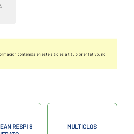
R,
rmación contenida en este sitio es a título orientativo, no
EAN RESPI 8
MULTICLOS