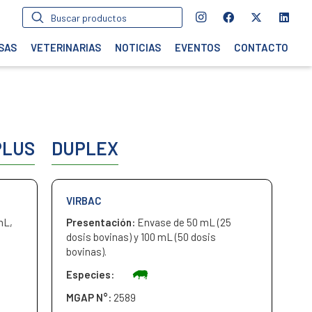
Búsqueda
de
productos
SAS
VETERINARIAS
NOTICIAS
EVENTOS
CONTACTO
PLUS
DUPLEX
VIRBAC
mL,
Presentación:
Envase de 50 mL (25
dosis bovinas) y 100 mL (50 dosis
bovinas).
Especies:
MGAP N°:
2589