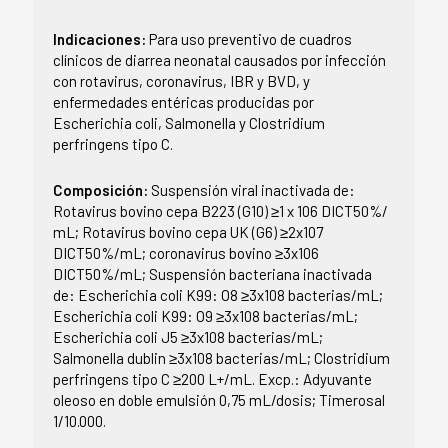
Indicaciones:
Para uso preventivo de cuadros
clínicos de diarrea neonatal causados por infección
con rotavirus, coronavirus, IBR y BVD, y
enfermedades entéricas producidas por
Escherichia coli, Salmonella y Clostridium
perfringens tipo C.
Composición:
Suspensión viral inactivada de:
Rotavirus bovino cepa B223 (G10) ≥1 x 106 DICT50%/
mL; Rotavirus bovino cepa UK (G6) ≥2x107
DICT50%/mL; coronavirus bovino ≥3x106
DICT50%/mL; Suspensión bacteriana inactivada
de: Escherichia coli K99: O8 ≥3x108 bacterias/mL;
Escherichia coli K99: O9 ≥3x108 bacterias/mL;
Escherichia coli J5 ≥3x108 bacterias/mL;
Salmonella dublin ≥3x108 bacterias/mL; Clostridium
perfringens tipo C ≥200 L+/mL. Excp.: Adyuvante
oleoso en doble emulsión 0,75 mL/dosis; Timerosal
1/10.000.