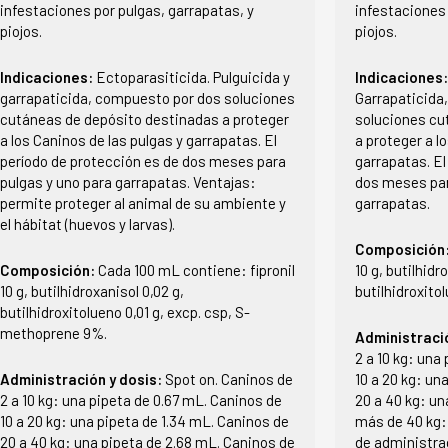
infestaciones por pulgas, garrapatas, y
infestaciones 
piojos.
piojos.
Indicaciones:
Ectoparasiticida. Pulguicida y
Indicaciones
garrapaticida, compuesto por dos soluciones
Garrapaticida
cutáneas de depósito destinadas a proteger
soluciones cu
a los Caninos de las pulgas y garrapatas. El
a proteger a l
período de protección es de dos meses para
garrapatas. El
pulgas y uno para garrapatas. Ventajas:
dos meses par
permite proteger al animal de su ambiente y
garrapatas.
el hábitat (huevos y larvas).
Composición
Composición:
Cada 100 mL contiene: fipronil
10 g, butilhidr
10 g, butilhidroxanisol 0,02 g,
butilhidroxitol
butilhidroxitolueno 0,01 g, excp. csp, S-
methoprene 9%.
Administraci
2 a 10 kg: una
Administración y dosis:
Spot on. Caninos de
10 a 20 kg: un
2 a 10 kg: una pipeta de 0.67 mL. Caninos de
20 a 40 kg: un
10 a 20 kg: una pipeta de 1.34 mL. Caninos de
más de 40 kg:
20 a 40 kg: una pipeta de 2.68 mL. Caninos de
de administra