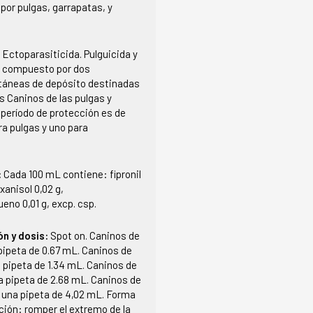
por pulgas, garrapatas, y
:
Ectoparasiticida. Pulguicida y
, compuesto por dos
táneas de depósito destinadas
os Caninos de las pulgas y
 período de protección es de
a pulgas y uno para
:
Cada 100 mL contiene: fipronil
oxanisol 0,02 g,
ueno 0,01 g, excp. csp.
ón y dosis:
Spot on. Caninos de
 pipeta de 0.67 mL. Caninos de
a pipeta de 1.34 mL. Caninos de
a pipeta de 2.68 mL. Caninos de
 una pipeta de 4,02 mL. Forma
ción: romper el extremo de la