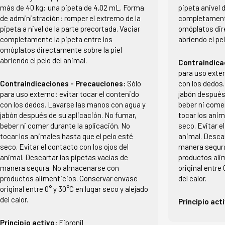
más de 40 kg: una pipeta de 4,02 mL. Forma
pipeta anivel 
de administración: romper el extremo de la
completamente
pipeta a nivel de la parte precortada. Vaciar
omóplatos dir
completamente la pipeta entre los
abriendo el pel
omóplatos directamente sobre la piel
abriendo el pelo del animal.
Contraindica
para uso exter
Contraindicaciones - Precauciones:
Sólo
con los dedos
para uso externo: evitar tocar el contenido
jabón después 
con los dedos. Lavarse las manos con agua y
beber ni comer
jabón después de su aplicación. No fumar,
tocar los anim
beber ni comer durante la aplicación. No
seco. Evitar e
tocar los animales hasta que el pelo esté
animal. Descar
seco. Evitar el contacto con los ojos del
manera segur
animal. Descartar las pipetas vacías de
productos ali
manera segura. No almacenarse con
original entre 
productos alimenticios. Conservar envase
del calor.
original entre 0° y 30°C en lugar seco y alejado
del calor.
Principio act
Principio activo:
Fipronil