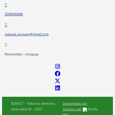
099698986
guiavet.uruguay@gmail.com
Montevideo – Uruguay
GUÍAVET – Todos los derechos
Desarrollado por
reservados © – 2023
Siniestro.net
Diseño
Web