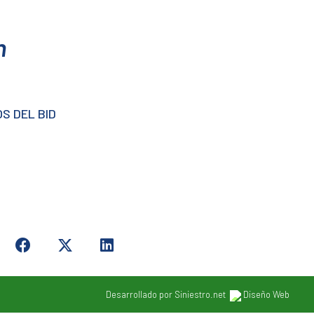
n
S DEL BID
Desarrollado por Siniestro.net
Diseño Web