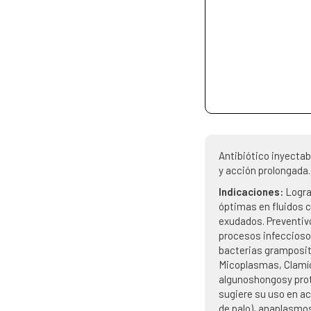
Antibiótico inyecta
y acción prolongada.
Indicaciones:
Logra
óptimas en fluidos c
exudados. Preventivo
procesos infeccios
bacterias gramposit
Micoplasmas, Clamíd
algunoshongosy pro
sugiere su uso en ac
de palo), anaplasmo