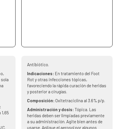
Antibiótico.
co,
Indicaciones:
En tratamiento del Foot
 sola
Rot y otras infecciones tópicas,
na
favoreciendo la rápida curación de heridas
y posterior a cirugías.
Composición:
Oxitetraciclina al 3.6% p/p.
:
Administración y dosis:
Tópica. Las
 1,65
heridas deben ser limpiadas previamente
a su administración. Agite bien antes de
/C.
usarse. Aplique el aerosol por algunos