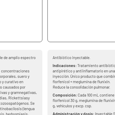
ble de amplio espectro
Antibiótico inyectable.
Indicaciones:
Tratamiento antibióti
 concentraciones
antipirético y antiinflamatorio en una
orporales, suero y
inyección. Único producto que combi
 y curativo en
florfenicol + meglumina de flunixin.
os causados por
Reduce la consolidación pulmonar.
ivas y gramnegativas,
Composición:
Cada 100 mL contiene
ias, Rickettsiasy
florfenicol 30 g, meglumina de flunixin
tozoospatógenos. Se
g, vehículos y excp. csp.
tinobacilosis (lengua
Administración y dosis:
Inyectable S
sis, bedsomiasis,