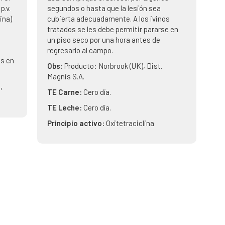
p.v.
segundos o hasta que la lesión sea
ina)
cubierta adecuadamente. A los ivinos
tratados se les debe permitir pararse en
un piso seco por una hora antes de
regresarlo al campo.
es en
Obs:
Producto: Norbrook (UK), Dist.
Magnis S.A.
,
TE Carne:
Cero día.
TE Leche:
Cero día.
Principio activo:
Oxitetraciclina