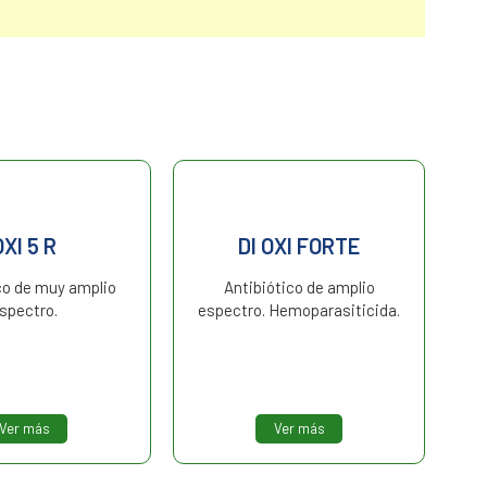
OXI 5 R
DI OXI FORTE
co de muy amplio
Antibiótico de amplio
spectro.
espectro. Hemoparasiticida.
A
Ver más
Ver más