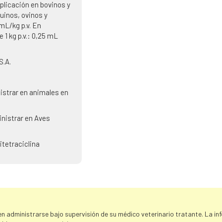
plicación en bovinos y
uinos, ovinos y
mL/kg p.v. En
1 kg p.v.: 0,25 mL
S.A.
istrar en animales en
nistrar en Aves
itetraciclina
 administrarse bajo supervisión de su médico veterinario tratante. La info