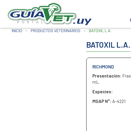
INICIO
-
PRODUCTOS VETERINARIOS
-
BATOXIL L.A.
BATOXIL L.A.
RICHMOND
Presentación:
Fras
mL.
Especies:
MGAP N°:
A-4221