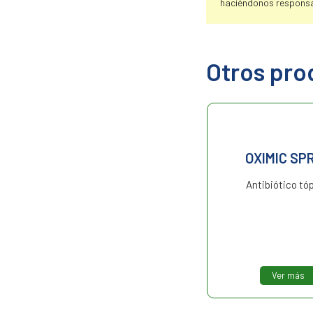
haciéndonos responsa
Otros pro
OXIMIC 20% POLVO
OXIMIC SP
Antibiótico.
Antibiótico tóp
Ver más
Ver más