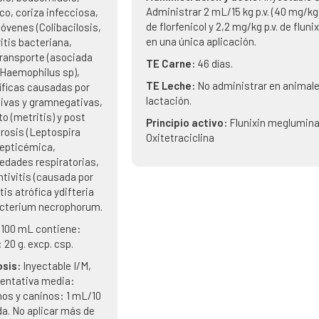
Administrar 2 mL/15 kg p.v. (40 mg/kg 
o, coriza infecciosa,
de florfenicol y 2,2 mg/kg p.v. de flunix
jóvenes (Colibacilosis,
en una única aplicación.
itis bacteriana,
 transporte (asociada
TE Carne:
46 días.
 Haemophilus sp),
TE Leche:
No administrar en animal
íficas causadas por
lactación.
ivas y gramnegativas,
o (metritis) y post
Principio activo:
Flunixin meglumina
irosis (Leptospira
Oxitetraciclina
septicémica,
dades respiratorias,
ntivitis (causada por
tis atrófica ydifteria
cterium necrophorum.
 100 mL contiene:
 20 g. excp. csp.
osis:
Inyectable I/M,
ientativa media:
nos y caninos: 1 mL/10
nda. No aplicar más de