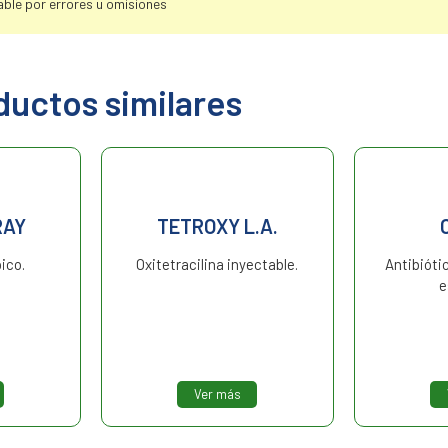
ble por errores u omisiones
ductos similares
RAY
TETROXY L.A.
ico.
Oxitetracilina inyectable.
Antibióti
e
Ver más