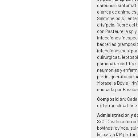
carbunclo sintomátic
diarrea de animales 
Salmonelosis), enter
erisipela, fiebre del
con Pasteurella sp y
infecciones inespec
bacterias gramposit
infecciones postpart
quirúrgicas, leptosp
pomona), mastitis 
neumonías y enferme
pietín, queratoconju
Moraxella Bovis), rini
causada por Fusoba
Composición:
Cada
oxitetraciclina base:
Administración y d
S/C. Dosificación or
bovinos, ovinos, sui
kg p.v. vía I/M profu