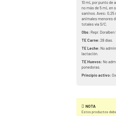
10 mL por punto de a
no más de 5 mL en s
saninos. Aves: 0,25 
animales menores de 
totales vía S/C.
Obs:
Repr. Doralben 
TE Carne:
28 días.
TE Leche:
No admin
lactación.
TE Huevos:
No admi
ponedoras.
Principio activo:
Ox
NOTA
Estos productos deben