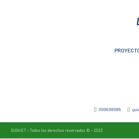
PROYECTO
099698986
gui
GUÍAVET – Todos los derechos reservados © – 2023