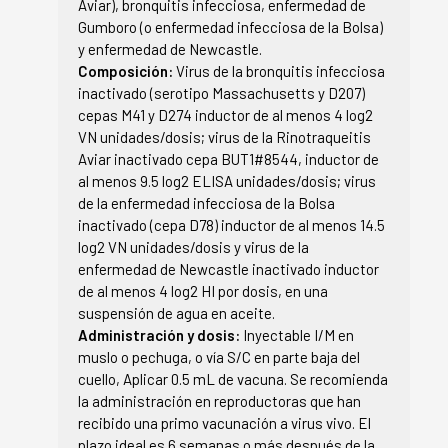
Aviar), bronquitis infecciosa, enfermedad de
Gumboro (o enfermedad infecciosa de la Bolsa)
y enfermedad de Newcastle.
Composición:
Virus de la bronquitis infecciosa
inactivado (serotipo Massachusetts y D207)
cepas M41 y D274 inductor de al menos 4 log2
VN unidades/dosis; virus de la Rinotraqueitis
Aviar inactivado cepa BUT1#8544, inductor de
al menos 9.5 log2 ELISA unidades/dosis; virus
de la enfermedad infecciosa de la Bolsa
inactivado (cepa D78) inductor de al menos 14.5
log2 VN unidades/dosis y virus de la
enfermedad de Newcastle inactivado inductor
de al menos 4 log2 HI por dosis, en una
suspensión de agua en aceite.
Administración y dosis:
Inyectable I/M en
muslo o pechuga, o vía S/C en parte baja del
cuello, Aplicar 0.5 mL de vacuna. Se recomienda
la administración en reproductoras que han
recibido una primo vacunación a virus vivo. El
plazo ideal es 6 semanas o más después de la