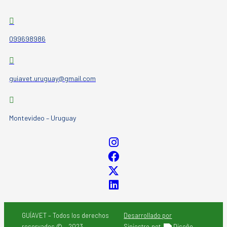
099698986
guiavet.uruguay@gmail.com
Montevideo – Uruguay
GUÍAVET – Todos los derechos
Desarrollado por
reservados © – 2023
Siniestro.net
Diseño