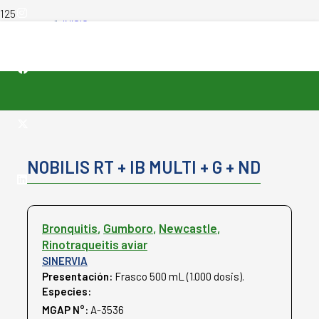
INICIO
-
PRODUCTOS VETERINARIOS
-
NOBILIS RT + IB MULTI + G + ND
NOBILIS RT + IB MULTI + G + ND
Bronquitis
,
Gumboro
,
Newcastle
,
Rinotraqueitis aviar
SINERVIA
Presentación:
Frasco 500 mL (1.000 dosis).
Especies:
Aves
MGAP N°:
A-3536