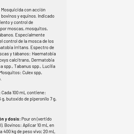
:
Mosquicida con acción
 bovinos y equinos. Indicado
iento y control de
 por moscas, mosquitos,
tábanos. Especialmente
el control de la mosca de los
tobia irritans. Espectro de
oscas y tábanos: Haematobia
moxys calcitrans, Dermatobia
 spp., Tabanus spp., Lucilia
 Mosquitos: Culex spp,
.
:
Cada 100 mL contiene:
 g, butoxido de piperonilo 7 g,
ón y dosis:
Pour on (vertido
). Bovinos: Aplicar 10 mL en
a 400 kg de peso vivo; 20 mL