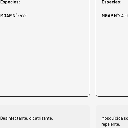
Especies:
Especies:
MGAP N°:
472
MGAP N°:
A-0
Desinfectante, cicatrizante.
Mosquicida so
repelente.