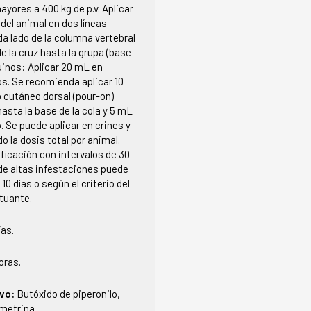
yores a 400 kg de p.v. Aplicar
 del animal en dos líneas
da lado de la columna vertebral
de la cruz hasta la grupa (base
quinos: Aplicar 20 mL en
s. Se recomienda aplicar 10
 cutáneo dorsal (pour-on)
hasta la base de la cola y 5 mL
. Se puede aplicar en crines y
o la dosis total por animal.
ificación con intervalos de 30
de altas infestaciones puede
 10 días o según el criterio del
tuante.
ías.
oras.
ivo:
Butóxido de piperonilo,
rmetrina