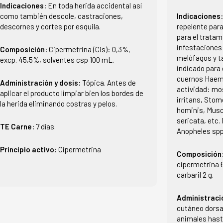
Indicaciones:
En toda herida accidental así
como también descole, castraciones,
Indicaciones
descornes y cortes por esquila.
repelente para
para el tratam
infestaciones
Composición:
Cipermetrina (Cis): 0,3%,
melófagos y 
excp. 45,5%, solventes csp 100 mL.
indicado para 
cuernos Haema
Administración y dosis:
Tópica. Antes de
actividad: m
aplicar el producto limpiar bien los bordes de
irritans, Sto
la herida eliminando costras y pelos.
hominis, Musca
sericata, etc.
TE Carne:
7 días.
Anopheles spp
Principio activo:
Cipermetrina
Composición
cipermetrina 6
carbaril 2 g.
Administraci
cutáneo dorsal
animales hast