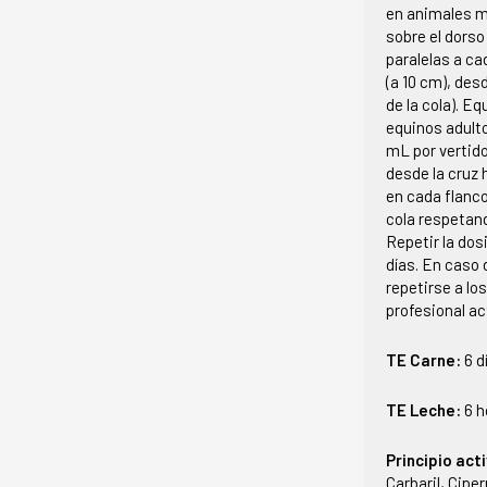
en animales ma
sobre el dorso
paralelas a ca
(a 10 cm), des
de la cola). E
equinos adulto
mL por vertido
desde la cruz 
en cada flanco
cola respetand
Repetir la dos
días. En caso 
repetirse a los
profesional ac
TE Carne:
6 d
TE Leche:
6 h
Principio act
Carbaril, Cipe