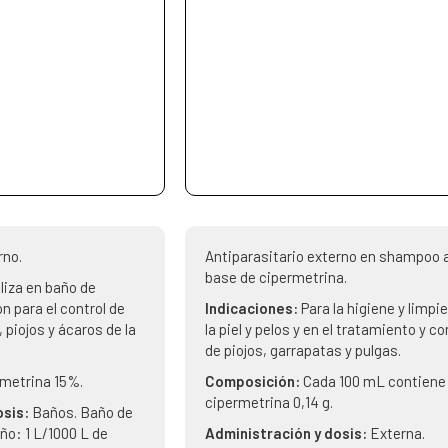
rno.
Antiparasitario externo en shampoo 
base de cipermetrina.
iliza en baño de
n para el control de
Indicaciones:
Para la higiene y limpi
piojos y ácaros de la
la piel y pelos y en el tratamiento y co
de piojos, garrapatas y pulgas.
rmetrina 15%.
Composición:
Cada 100 mL contiene
cipermetrina 0,14 g.
osis:
Baños. Baño de
ño: 1 L/1000 L de
Administración y dosis:
Externa.