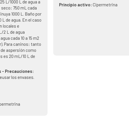
,25 L/1000 L de agua a
Principio activo:
Cipermetrina
n seco: 750 mL cada
inuya 1000 L. Baño por
0 L de agua. En el caso
n locales e
L/2 L de agua
e agua cada 10 a 15 m2
r). Para caninos: tanto
o de aspersión como
is es 20 mL/10 L de
 - Precauciones:
eusar los envases.
permetrina