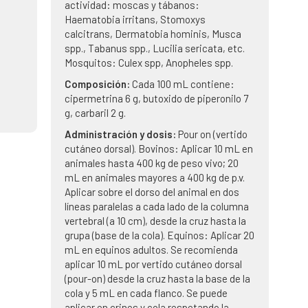
actividad: moscas y tábanos:
Haematobia irritans, Stomoxys
calcitrans, Dermatobia hominis, Musca
spp., Tabanus spp., Lucilia sericata, etc.
Mosquitos: Culex spp, Anopheles spp.
Composición:
Cada 100 mL contiene:
cipermetrina 6 g, butoxido de piperonilo 7
g, carbaril 2 g.
Administración y dosis:
Pour on (vertido
cutáneo dorsal). Bovinos: Aplicar 10 mL en
animales hasta 400 kg de peso vivo; 20
mL en animales mayores a 400 kg de p.v.
Aplicar sobre el dorso del animal en dos
líneas paralelas a cada lado de la columna
vertebral (a 10 cm), desde la cruz hasta la
grupa (base de la cola). Equinos: Aplicar 20
mL en equinos adultos. Se recomienda
aplicar 10 mL por vertido cutáneo dorsal
(pour-on) desde la cruz hasta la base de la
cola y 5 mL en cada flanco. Se puede
aplicar en crines y cola respetando la