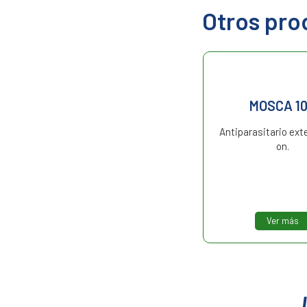
Otros pro
ASPERSIN
MOSCA 1
Antiparasitario externo.
Antiparasitario ext
on.
Ver más
Ver más