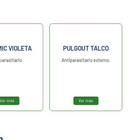
IC VIOLETA
PULGOUT TALCO
A
parasitario.
Antiparasitario externo.
C
Ver más
Ver más
n