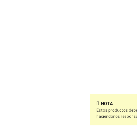
NOTA
Estos productos deben
haciéndonos responsa