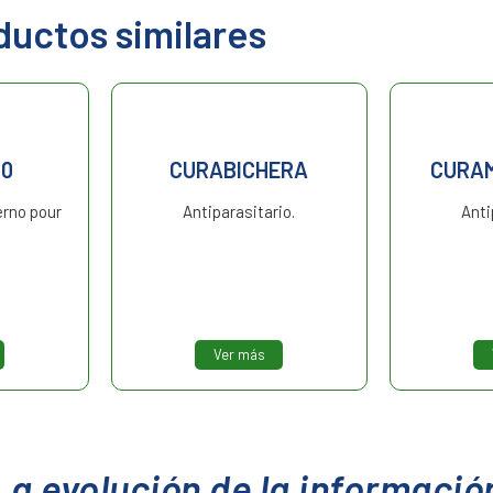
ductos similares
00
CURABICHERA
CURAM
erno pour
Antiparasitario.
Anti
Ver más
La evolución de la informació