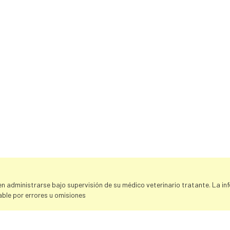
 administrarse bajo supervisión de su médico veterinario tratante. La info
ble por errores u omisiones