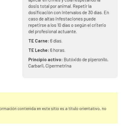
dosis total por animal. Repetir la
dosificación con intervalos de 30 días. En
caso de altas infestaciones puede
repetirse a los 10 días o según el criterio
del profesional actuante.
TE Carne:
6 días.
TE Leche:
6 horas.
Principio activo:
Butóxido de piperonilo,
Carbaril, Cipermetrina
rmación contenida en este sitio es a título orientativo, no