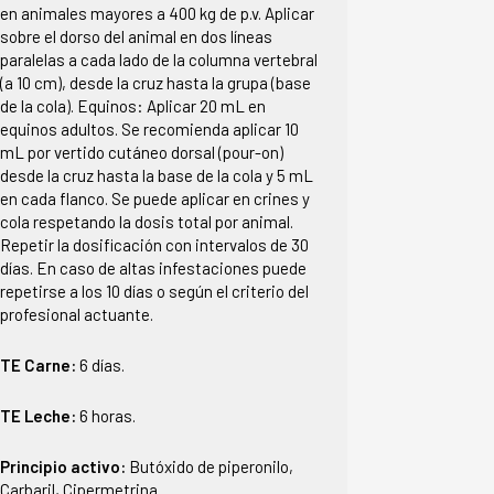
en animales mayores a 400 kg de p.v. Aplicar
sobre el dorso del animal en dos líneas
paralelas a cada lado de la columna vertebral
(a 10 cm), desde la cruz hasta la grupa (base
de la cola). Equinos: Aplicar 20 mL en
equinos adultos. Se recomienda aplicar 10
mL por vertido cutáneo dorsal (pour-on)
desde la cruz hasta la base de la cola y 5 mL
en cada flanco. Se puede aplicar en crines y
cola respetando la dosis total por animal.
Repetir la dosificación con intervalos de 30
días. En caso de altas infestaciones puede
repetirse a los 10 días o según el criterio del
profesional actuante.
TE Carne:
6 días.
TE Leche:
6 horas.
Principio activo:
Butóxido de piperonilo,
Carbaril, Cipermetrina