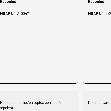
Especies:
Especies:
MGAP N°:
A-00470
MGAP N°:
47
Mosquicida solución tópica con acción
Desinfectante,
repelente.