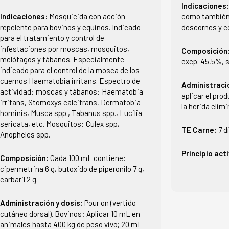
Indicaciones
Indicaciones:
Mosquicida con acción
como también 
repelente para bovinos y equinos. Indicado
descornes y co
para el tratamiento y control de
infestaciones por moscas, mosquitos,
Composición
melófagos y tábanos. Especialmente
excp. 45,5%, 
indicado para el control de la mosca de los
cuernos Haematobia irritans. Espectro de
Administraci
actividad: moscas y tábanos: Haematobia
aplicar el pro
irritans, Stomoxys calcitrans, Dermatobia
la herida elim
hominis, Musca spp., Tabanus spp., Lucilia
sericata, etc. Mosquitos: Culex spp,
TE Carne:
7 d
Anopheles spp.
Principio act
Composición:
Cada 100 mL contiene:
cipermetrina 6 g, butoxido de piperonilo 7 g,
carbaril 2 g.
Administración y dosis:
Pour on (vertido
cutáneo dorsal). Bovinos: Aplicar 10 mL en
animales hasta 400 kg de peso vivo; 20 mL