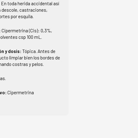
:
En toda herida accidental así
descole, castraciones,
rtes por esquila.
:
Cipermetrina (Cis): 0,3%,
solventes csp 100 mL.
ón y dosis:
Tópica. Antes de
ducto limpiar bien los bordes de
inando costras y pelos.
ías.
ivo:
Cipermetrina