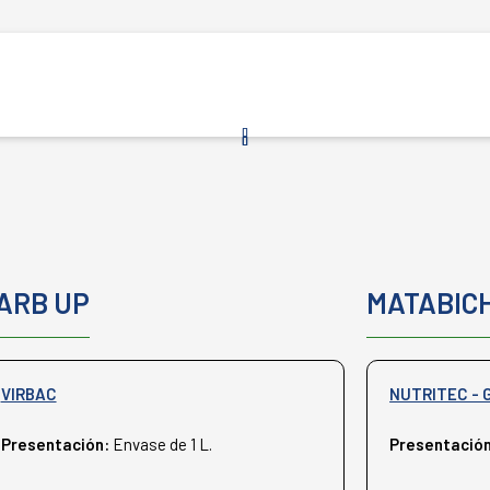
ARB UP
MATABIC
VIRBAC
NUTRITEC - 
Presentación:
Envase de 1 L.
Presentació