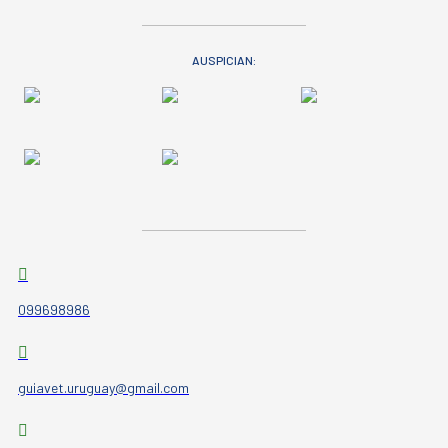
AUSPICIAN:
099698986
guiavet.uruguay@gmail.com