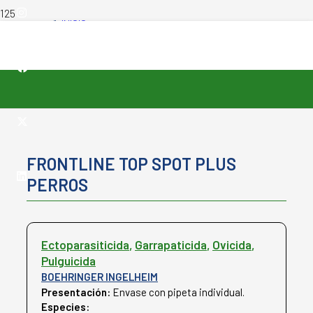
INICIO
-
PRODUCTOS VETERINARIOS
-
FRONTLINE TOP SPOT PLUS PERROS
FRONTLINE TOP SPOT PLUS
PERROS
Ectoparasiticida
,
Garrapaticida
,
Ovicida
,
Pulguicida
BOEHRINGER INGELHEIM
Presentación:
Envase con pipeta individual.
Especies:
Caninos