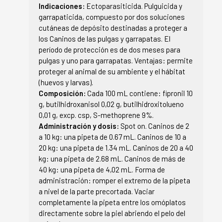
Indicaciones:
Ectoparasiticida. Pulguicida y
garrapaticida, compuesto por dos soluciones
cutáneas de depósito destinadas a proteger a
los Caninos de las pulgas y garrapatas. El
período de protección es de dos meses para
pulgas y uno para garrapatas. Ventajas: permite
proteger al animal de su ambiente y el hábitat
(huevos y larvas).
Composición:
Cada 100 mL contiene: fipronil 10
g, butilhidroxanisol 0,02 g, butilhidroxitolueno
0,01 g, excp. csp, S-methoprene 9%.
Administración y dosis:
Spot on. Caninos de 2
a 10 kg: una pipeta de 0.67 mL. Caninos de 10 a
20 kg: una pipeta de 1.34 mL. Caninos de 20 a 40
kg: una pipeta de 2.68 mL. Caninos de más de
40 kg: una pipeta de 4,02 mL. Forma de
administración: romper el extremo de la pipeta
a nivel de la parte precortada. Vaciar
completamente la pipeta entre los omóplatos
directamente sobre la piel abriendo el pelo del