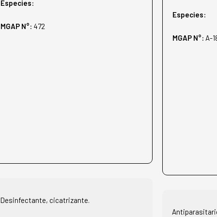
Especies:
Especies:
MGAP N°:
472
MGAP N°:
A-1
Desinfectante, cicatrizante.
Antiparasitar