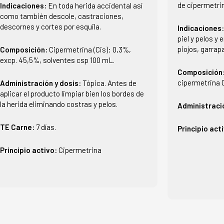
de cipermetri
Indicaciones:
En toda herida accidental así
como también descole, castraciones,
descornes y cortes por esquila.
Indicaciones
piel y pelos y 
piojos, garrap
Composición:
Cipermetrina (Cis): 0,3%,
excp. 45,5%, solventes csp 100 mL.
Composición
cipermetrina 0
Administración y dosis:
Tópica. Antes de
aplicar el producto limpiar bien los bordes de
la herida eliminando costras y pelos.
Administraci
TE Carne:
7 días.
Principio act
Principio activo:
Cipermetrina