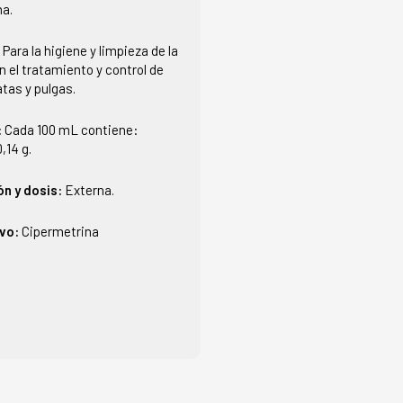
na.
:
Para la higiene y limpieza de la
en el tratamiento y control de
atas y pulgas.
:
Cada 100 mL contiene:
,14 g.
ón y dosis:
Externa.
ivo:
Cipermetrina