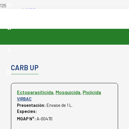
INICIO
-
PRODUCTOS VETERINARIOS
-
CARB UP
CARB UP
Ectoparasiticida
,
Mosquicida
,
Piojicida
VIRBAC
Presentación:
Envase de 1 L.
Especies:
Bovinos
Equinos
MGAP N°:
A-00470