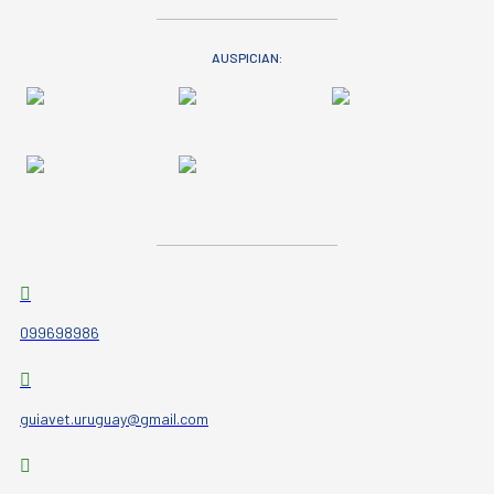
AUSPICIAN:
099698986
guiavet.uruguay@gmail.com