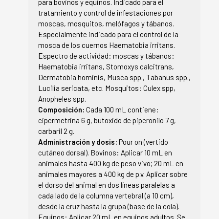
para bovinos y equinos. Indicado para el
tratamiento y control de infestaciones por
moscas, mosquitos, melófagos y tábanos.
Especialmente indicado para el control de la
mosca de los cuernos Haematobia irritans.
Espectro de actividad: moscas y tábanos:
Haematobia irritans, Stomoxys calcitrans,
Dermatobia hominis, Musca spp., Tabanus spp.,
Lucilia sericata, etc. Mosquitos: Culex spp,
Anopheles spp.
Composición:
Cada 100 mL contiene:
cipermetrina 6 g, butoxido de piperonilo 7 g,
carbaril 2 g.
Administración y dosis:
Pour on (vertido
cutáneo dorsal). Bovinos: Aplicar 10 mL en
animales hasta 400 kg de peso vivo; 20 mL en
animales mayores a 400 kg de p.v. Aplicar sobre
el dorso del animal en dos líneas paralelas a
cada lado de la columna vertebral (a 10 cm),
desde la cruz hasta la grupa (base de la cola).
Equinos: Aplicar 20 mL en equinos adultos. Se