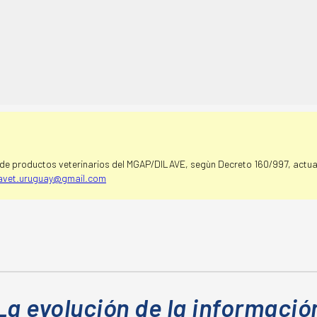
e productos veterinarios del MGAP/DILAVE, segùn Decreto 160/997, actual
avet.uruguay@gmail.com
La evolución de la informació