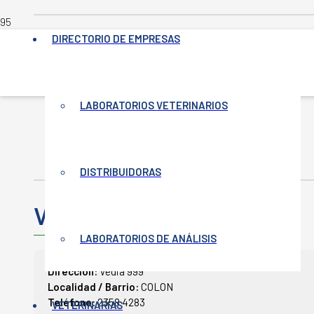
DIRECTORIO DE EMPRESAS
INICIO
LABORATORIOS VETERINARIOS
-
VETERINARIAS
-
VETERINARIA SAN ROQUE
DISTRIBUIDORAS
Veterinaria SAN ROQUE
LABORATORIOS DE ANÁLISIS
Dirección:
Vedia 999
Localidad / Barrio:
COLON
Teléfono:
2358 4283
VETERINARIAS