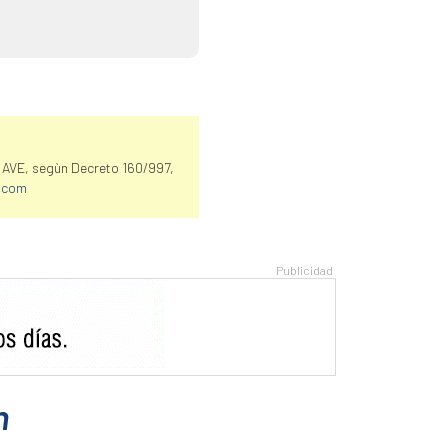
LAVE, segùn Decreto 160/997,
.com
n