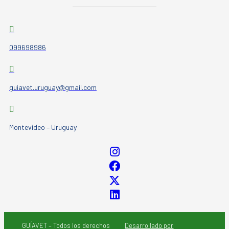
099698986
guiavet.uruguay@gmail.com
Montevideo – Uruguay
GUÍAVET – Todos los derechos
Desarrollado por