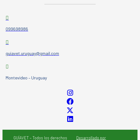
099698986
guiavet.uruguay@gmail.com
Montevideo – Uruguay
GUÍAVET – Todos los derechos
Desarrollado por