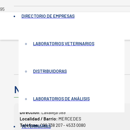
DIRECTORIO DE EMPRESAS
INICIO
LABORATORIOS VETERINARIOS
-
VETERINARIAS
-
NATIVA VET
DISTRIBUIDORAS
NATIVA Vet
LABORATORIOS DE ANÁLISIS
Dirección:
Lavalleja 589
Localidad / Barrio:
MERCEDES
Teléfono:
098 738 207 - 4533 0080
VETERINARIAS