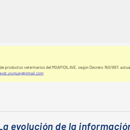
e productos veterinarios del MGAP/DILAVE, segùn Decreto 160/997, actual
avet.uruguay@gmail.com
La evolución de la informació