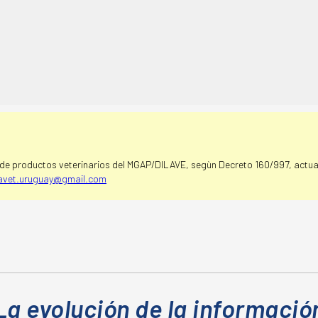
e productos veterinarios del MGAP/DILAVE, segùn Decreto 160/997, actual
avet.uruguay@gmail.com
La evolución de la informació