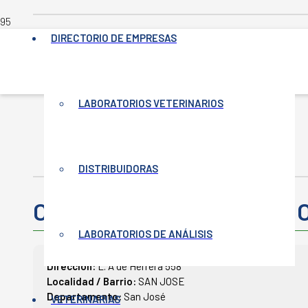
DIRECTORIO DE EMPRESAS
INICIO
LABORATORIOS VETERINARIOS
-
VETERINARIAS
-
CLÍNICA VETERINARIA SAN JOSÉ
DISTRIBUIDORAS
Clínica Veterinaria SAN J
LABORATORIOS DE ANÁLISIS
Dirección:
L. A de Herrera 558
Localidad / Barrio:
SAN JOSE
Departamento:
San José
VETERINARIAS