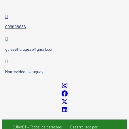
099698986
guiavet.uruguay@gmail.com
Montevideo – Uruguay
GUÍAVET – Todos los derechos
Desarrollado por