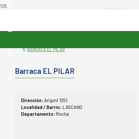
INICIO
-
VETERINARIAS
-
BARRACA EL PILAR
Barraca EL PILAR
Dirección:
Arigoni 1251
Localidad / Barrio:
LASCANO
Departamento:
Rocha