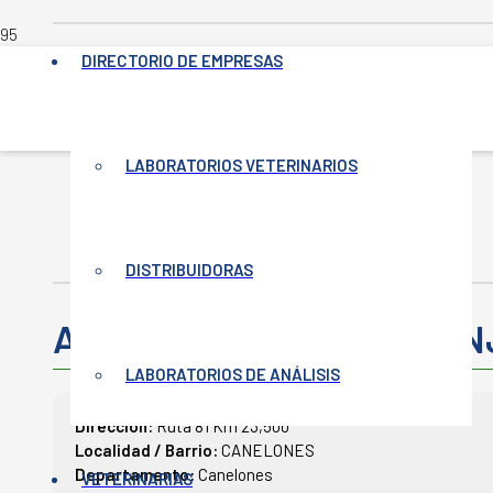
DIRECTORIO DE EMPRESAS
INICIO
LABORATORIOS VETERINARIOS
-
VETERINARIAS
-
AGROVETERINARIA LA GRANJA
DISTRIBUIDORAS
Agroveterinaria LA GRA
LABORATORIOS DE ANÁLISIS
Dirección:
Ruta 81 Km 23,500
Localidad / Barrio:
CANELONES
Departamento:
Canelones
VETERINARIAS