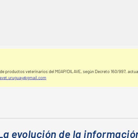
e productos veterinarios del MGAP/DILAVE, segùn Decreto 160/997, actual
avet.uruguay@gmail.com
La evolución de la informació