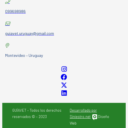
099698986
guiavet.uruguay@gmail.com
Montevideo – Uruguay
GUÍAVET – Todos los derechos
Desarrollado por
reservados © – 2023
Siniestro.net
Diseño
Web