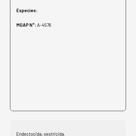
Especies:
MGAP N°:
A-4576
Endectocida, oestricida.