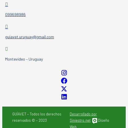
099698986
guiavet.uruguay@gmail.com
Montevideo – Uruguay
GUÍAVET – Todos los derechos
Desarrollado por
reservados © – 2023
Siniestro.net
Diseño
Web