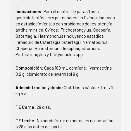
Indicaciones:
Para el control de parasitosis
gastrointestinales y pulmonares en Ovinos. Indicado
en establecimientos con problemas de resistencia
antihelmíntica. Ovinos: Trichostongylus, Cooperia,
Ostertagia, Haemonchus (incluyendo estadios
inmaduro de Ostertagia ostertagi), Nematodirus,
Chaberia, Bunostomun, Oesophagostomum,
Protostrongylus y Dictyocaulus spp.
Composición:
Cada 100 mL contiene: ivermectina
0,2 g, clorhidrato de levamisol 8 g.
Administración y dosis:
Oral. Dosis básica: 1 mL/10
kg p.v.
TE Carne:
28 días.
TE Leche:
No administrar en animales en lactación,
o 28 días antes del parto.