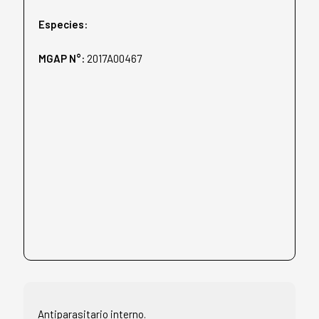
Especies:
MGAP N°:
2017A00467
Antiparasitario interno.