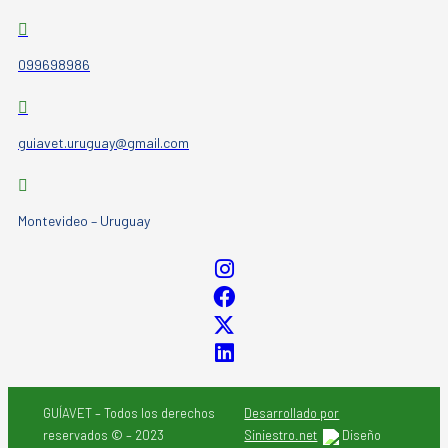
099698986
guiavet.uruguay@gmail.com
Montevideo – Uruguay
GUÍAVET – Todos los derechos
Desarrollado por
reservados © – 2023
Siniestro.net
Diseño