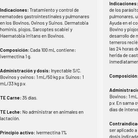
Indicaciones
Indicaciones:
Tratamiento y control de
de los parásit
nematodes gastrointestinales y pulmonares
pulmonares, ur
en los Bovinos, Ovinos y Suinos. Dermatobia
Ayuda en el co
hominis, piojos, Sarcoptes scabiei y
Bovino y piojo
Haematobia irritans en Bovinos.
desarrollo de 
terneros recié
las 24 horas d
Composición:
Cada 100 mL contiene:
herida de cast
ivermectina 1 g.
inmediatamen
Administración y dosis:
Inyectable S/C.
Composición
Bovinos y ovinos: 1 mL/50 kg p.v. Suinos: 1
mL/33 kg p.v.
Administraci
Bovinos: 1 mL/
TE Carne:
35 días.
p.v. En sarna 
días de interva
TE Leche:
No administrar en animales en
lactación.
Contraindica
ser aplicado a
Principio activo:
Ivermectina 1%
dosis indicad