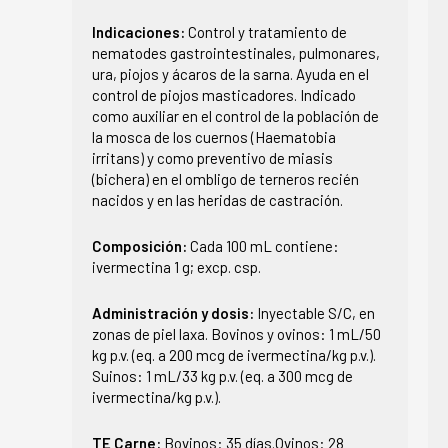
Indicaciones:
Control y tratamiento de
nematodes gastrointestinales, pulmonares,
ura, piojos y ácaros de la sarna. Ayuda en el
control de piojos masticadores. Indicado
como auxiliar en el control de la población de
la mosca de los cuernos (Haematobia
irritans) y como preventivo de miasis
(bichera) en el ombligo de terneros recién
nacidos y en las heridas de castración.
Composición:
Cada 100 mL contiene:
ivermectina 1 g; excp. csp.
Administración y dosis:
Inyectable S/C, en
zonas de piel laxa. Bovinos y ovinos: 1 mL/50
kg p.v. (eq. a 200 mcg de ivermectina/kg p.v.).
Suinos: 1 mL/33 kg p.v. (eq. a 300 mcg de
ivermectina/kg p.v.).
TE Carne:
Bovinos: 35 días.Ovinos: 28