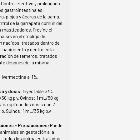
:
Control efectivo y prolongado
os gastrointestinales,
a, piojos y ácaros de la sarna.
ntrol de la garrapata común del
s masticadores. Previne el
maisis en el ombligo de
n nacidos, tratados dentro de
e nacimiento y dentro en la
ración de terneros, tratados
te después de la misma.
:
Ivermectina al 1%.
ón y dosis:
Inyectable S/C.
50 kg p.v. Ovinos: 1 mL/50 kg
ovina aplicar dos dosis con 7
lo. Suinos: 1 mL/33 kg p.v.
ciones - Precauciones:
Puede
 animales en gestación a la
a. Todos los animales tratados