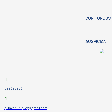
CON FONDOS 
AUSPICIAN:
099698986
guiavet.uruguay@gmail.com