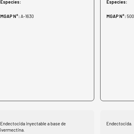
Especies:
Especies:
MGAP N°:
A-1630
MGAP N°:
50
Endectocida inyectable a base de
Endectocida.
ivermectina.