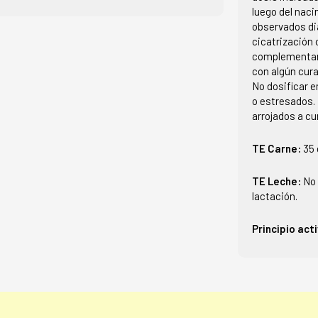
luego del nac
observados di
cicatrización 
complementars
con algún cura
No dosificar e
o estresados.
arrojados a cu
TE Carne:
35 
TE Leche:
No 
lactación.
Principio act