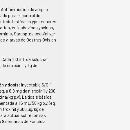
:
Antihelmíntico de amplio
ado para el control de
strointestinales ypulmonares
atica, en losbovinos yovinos,
minis, Sarcoptes scabiei var
os y larvas de Oestrus Ovis en
:
Cada 100 mL de solución
de nitroxinil y 1 g de
ón y dosis:
Inyectable S/C. 1
eq. a 6,8 mg de nitroxinil y 200
ina/kg p.v). La dosis básica
ntada a 1.5 mL/50 kg p.v. (eq.
nitroxinil y 300 µg/kg de
para actuar sobre formas
 a 8 semanas de Fasciola