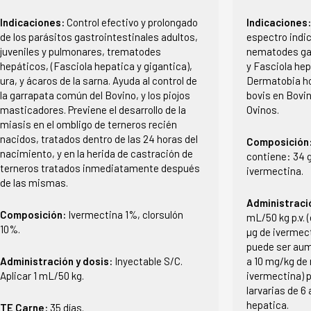
Indicaciones:
Control efectivo y prolongado
Indicaciones
de los parásitos gastrointestinales adultos,
espectro indic
juveniles y pulmonares, trematodes
nematodes ga
hepáticos, (Fasciola hepatica y gigantica),
y Fasciola hep
ura, y ácaros de la sarna. Ayuda al control de
Dermatobia ho
la garrapata común del Bovino, y los piojos
bovis en Bovin
masticadores. Previene el desarrollo de la
Ovinos.
miasis en el ombligo de terneros recién
nacidos, tratados dentro de las 24 horas del
Composición
nacimiento, y en la herida de castración de
contiene: 34 g 
terneros tratados inmediatamente después
ivermectina.
de las mismas.
Administraci
Composición:
Ivermectina 1%, clorsulón
mL/50 kg p.v. (
10%.
µg de ivermect
puede ser aume
Administración y dosis:
Inyectable S/C.
a 10 mg/kg de 
Aplicar 1 mL/50 kg.
ivermectina) 
larvarias de 6
hepatica.
TE Carne:
35 días.