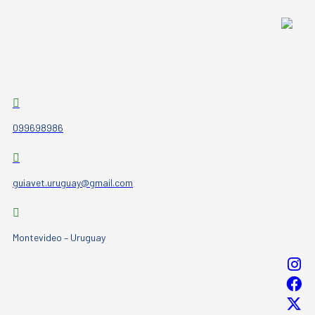
099698986
guiavet.uruguay@gmail.com
Montevideo – Uruguay