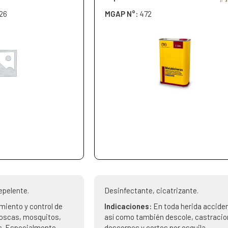
26
MGAP N°:
472
epelente.
Desinfectante, cicatrizante.
miento y control de
Indicaciones:
En toda herida acciden
moscas, mosquitos,
así como también descole, castracio
s. Especialmente
descornes y cortes por esquila.