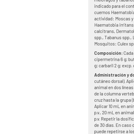
indicado para el con
cuernos Haematobia 
actividad: Moscas 
Haematobia irritan
calcitrans, Dermato
spp., Tabanus spp., L
Mosquitos: Culex sp
Composición:
Cada
cipermetrina 6 g; bu
g; carbaril 2 g; excp.
Administración y d
cutáneo dorsal). Apli
animal en dos líneas
de la columna vertebr
cruz hasta la grupa (
Aplicar 10 mL en an
p.v., 20 mL en anim
p.v. Repetir la dosif
de 30 días. En caso 
puede repetirse a los