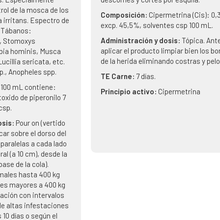
trol de la mosca de los
Composición:
Cipermetrina (Cis): 0,
irritans. Espectro de
excp. 45,5%, solventes csp 100 mL.
y Tábanos:
Administración y dosis:
Tópica. Ant
s, Stomoxys
aplicar el producto limpiar bien los b
bia hominis, Musca
de la herida eliminando costras y pelo
ucillia sericata, etc.
p., Anopheles spp.
TE Carne:
7 días.
 100 mL contiene:
Principio activo:
Cipermetrina
toxido de piperonilo 7
 csp.
osis:
Pour on (vertido
car sobre el dorso del
 paralelas a cada lado
al (a 10 cm), desde la
base de la cola).
imales hasta 400 kg
ales mayores a 400 kg
icación con intervalos
de altas infestaciones
 10 días o según el