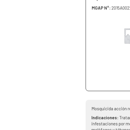
MGAP N°:
2015A002
Mosquicida acción r
Indicaciones:
Trata
infestaciones por 
melófagos y tábano