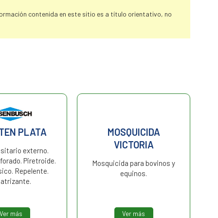
rmación contenida en este sitio es a título orientativo, no
LTEN PLATA
MOSQUICIDA
VICTORIA
sitario externo.
orado. Piretroide.
Mosquicida para bovinos y
ico. Repelente.
equinos.
atrizante.
Ver más
Ver más