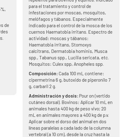
para el tratamiento y control de
3%,
infestaciones por moscas, mosquitos,
melófagos y tábanos. Especialmente
es de
indicado para el control de la mosca de los
ordes
cuernos Haematobia irritans. Espectro de
s.
actividad: moscas y tábanos:
Haematobia irritans, Stomoxys
calcitrans, Dermatobia hominis, Musca
spp., Tabanus spp., Lucilia sericata, etc.
Mosquitos: Culex spp, Anopheles spp.
Composición:
Cada 100 mL contiene:
cipermetrina 6 g, butoxido de piperonilo 7
g, carbaril 2 g.
Administración y dosis:
Pour on (vertido
cutáneo dorsal). Bovinos: Aplicar 10 mL en
animales hasta 400 kg de peso vivo; 20
mL en animales mayores a 400 kg de p.v.
Aplicar sobre el dorso del animal en dos
líneas paralelas a cada lado de la columna
vertebral (a 10 cm), desde la cruz hasta la