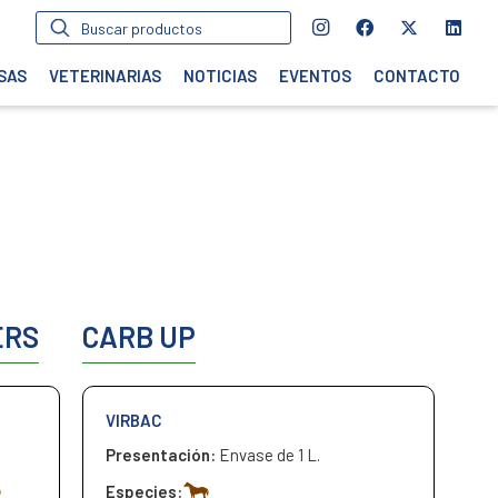
Búsqueda
de
productos
SAS
VETERINARIAS
NOTICIAS
EVENTOS
CONTACTO
ERS
CARB UP
VIRBAC
Presentación:
Envase de 1 L.
Especies: