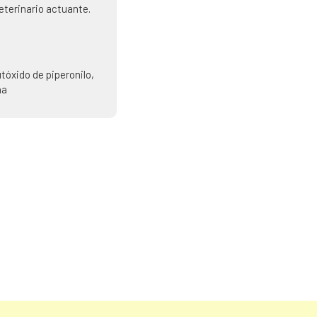
Veterinario actuante.
tóxido de piperonilo,
na