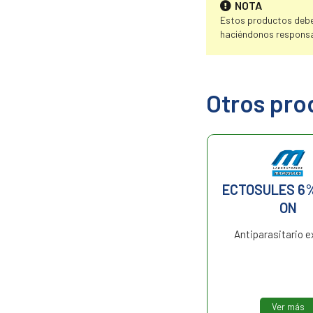
NOTA
Estos productos deben
haciéndonos responsa
Otros pro
MIXAN
ECTOSULES 6
GARRAPATICIDA
ON
Concentrado emulsionable
Antiparasitario e
acaricida e insecticida para
bovinos.
Ver más
Ver más