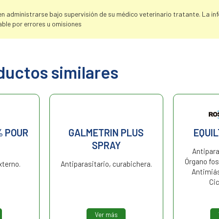
 administrarse bajo supervisión de su médico veterinario tratante. La info
ble por errores u omisiones
ductos similares
% POUR
GALMETRIN PLUS
EQUI
SPRAY
Antipara
Órgano fosf
xterno.
Antiparasitario, curabichera.
Antimiás
Cic
Ver más