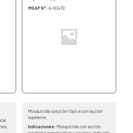
MGAP N°:
A-00470
Mosquicida solución tópica con acción
repelente.
tal
nes,
Indicaciones:
Mosquicida con acción
repelente para bovinos y equinos. Indicado