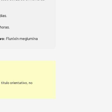
días.
horas.
ivo:
Flunixin meglumina
título orientativo, no