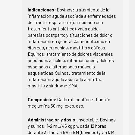
Indicaciones:
Bovinos: tratamiento de la
inflamación aguda asociada a enfermedades
del tracto respiratorio (combinado con
tratamiento antibiótico), vaca caída,
paresias postparto y situaciones de dolor o
inflamación en general. Antiendotóxico en
diarreas, neumonías, mastitis y cólicos.
Equinos: tratamiento de dolores viscerales
asociados al cólico, inflamaciones y dolores
asociados a alteraciones músculo
esqueléticas. Suinos: tratamiento de la
inflamación aguda asociada a artritis,
mastitis y síndrome MMA.
Composición:
Cada mL contiene: flunixin
meglumina 50 mg, excp. csp.
Administración y dosis:
Inyectable. Bovinos
y suinos: 1-2 mL/45 kg p.v. cada 12 horas
durante 3 días vía I/V o I/M (bovinos) y vía I/M