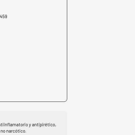
3459
tiinflamatorio y antipirético,
 no narcótico.