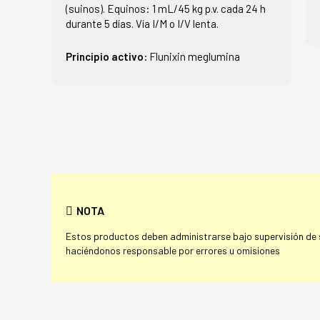
(suinos). Equinos: 1 mL/45 kg p.v. cada 24 h
durante 5 días. Vía I/M o I/V lenta.
Principio activo:
Flunixin meglumina
NOTA
Estos productos deben administrarse bajo supervisión de su
haciéndonos responsable por errores u omisiones