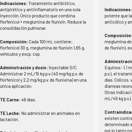
Indicaciones:
Tratamiento antibiótico,
antipirético y antiinflamatorio en una sola
Indicaciones
inyección. Único producto que combina
potente que la
florfenicol + meglumina de flunixin. Reduce la
anticólico y a
consolidación pulmonar.
Composición
Composición:
Cada 100 mL contiene:
meglumina de 
florfenicol 30 g, meglumina de flunixin 1,65 g,
de flunixin), e
vehículos y excp. csp.
Administraci
Administración y dosis:
Inyectable S/C.
Equinos: 1,1 mg
Administrar 2 mL/15 kg p.v. (40 mg/kg p.v. de
p.v.), el trata
florfenicol y 2,2 mg/kg p.v. de flunixina) en una
días. Cólicos, 
única aplicación.
diarreas neona
Otras indicaci
mL/45 kg p.v.).
TE Carne:
46 días.
Contraindica
TE Leche:
No administrar en animales en
existen contra
lactación.
determinado e
por lo tanto n