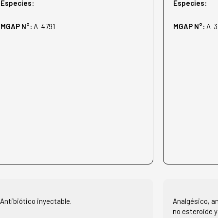
Especies:
Especies:
MGAP N°:
A-4791
MGAP N°:
A-
Antibiótico inyectable.
Analgésico, an
no esteroide y