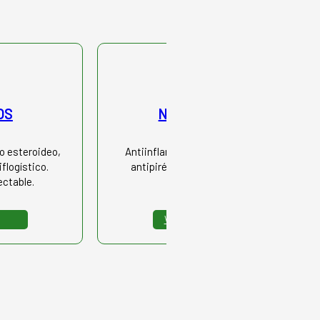
OS
NIGLUMINE
o esteroideo,
Antiinflamatorio, antiálgico y
flogístico.
antipirético no esteroideo.
ectable.
Ver más