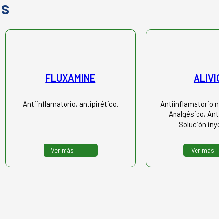
es
FLUXAMINE
ALIVI
Antiinflamatorio, antipirético.
Antiinflamatorio n
Analgésico, Anti
Solución iny
Ver más
Ver más