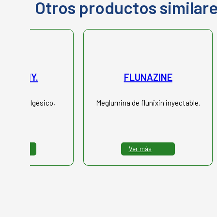
Otros productos similar
IMIC INY.
FLUNAZINE
torio, analgésico,
Meglumina de flunixin inyectable.
ipirético.
 más
Ver más