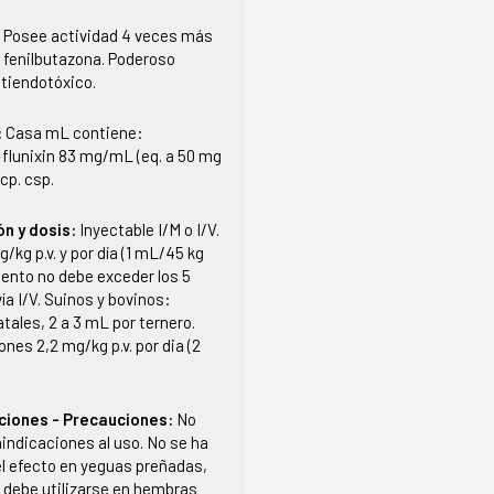
:
Posee actividad 4 veces más
 fenilbutazona. Poderoso
ntiendotóxico.
:
Casa mL contiene:
flunixin 83 mg/mL (eq. a 50 mg
xcp. csp.
ón y dosis:
Inyectable I/M o I/V.
/kg p.v. y por día (1 mL/45 kg
miento no debe exceder los 5
vía I/V. Suinos y bovinos:
tales, 2 a 3 mL por ternero.
ones 2,2 mg/kg p.v. por dia (2
ciones - Precauciones:
No
indicaciones al uso. No se ha
l efecto en yeguas preñadas,
o debe utilizarse en hembras