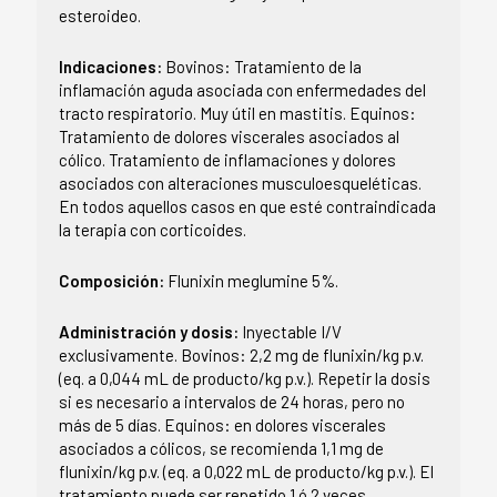
esteroideo.
Indicaciones:
Bovinos: Tratamiento de la
inflamación aguda asociada con enfermedades del
tracto respiratorio. Muy útil en mastitis. Equinos:
Tratamiento de dolores viscerales asociados al
cólico. Tratamiento de inflamaciones y dolores
asociados con alteraciones musculoesqueléticas.
En todos aquellos casos en que esté contraindicada
la terapia con corticoides.
Composición:
Flunixin meglumine 5%.
Administración y dosis:
Inyectable I/V
exclusivamente. Bovinos: 2,2 mg de flunixin/kg p.v.
(eq. a 0,044 mL de producto/kg p.v.). Repetir la dosis
si es necesario a intervalos de 24 horas, pero no
más de 5 días. Equinos: en dolores viscerales
asociados a cólicos, se recomienda 1,1 mg de
flunixin/kg p.v. (eq. a 0,022 mL de producto/kg p.v.). El
tratamiento puede ser repetido 1 ó 2 veces .