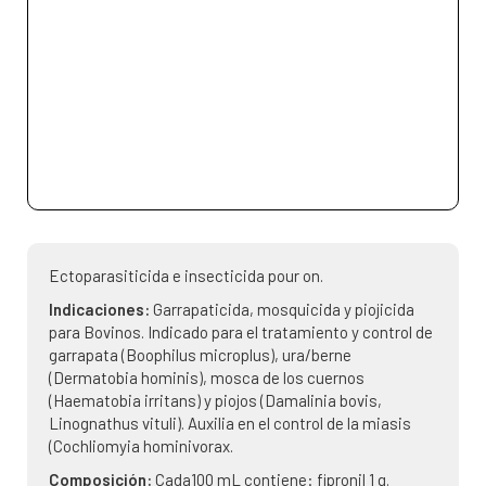
Ectoparasiticida e insecticida pour on.
Indicaciones:
Garrapaticida, mosquicida y piojicida
para Bovinos. Indicado para el tratamiento y control de
garrapata (Boophilus microplus), ura/berne
(Dermatobia hominis), mosca de los cuernos
(Haematobia irritans) y piojos (Damalinia bovis,
Linognathus vituli). Auxilia en el control de la miasis
(Cochliomyia hominivorax.
Composición:
Cada100 mL contiene: fipronil 1 g.