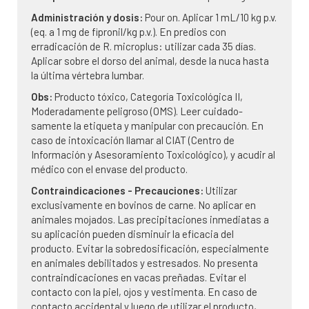
Administración y dosis:
Pour on. Aplicar 1 mL/10 kg p.v.
(eq. a 1 mg de fipronil/kg p.v.). En predios con
erradicación de R. microplus: utilizar cada 35 días.
Aplicar sobre el dorso del animal, desde la nuca hasta
la última vértebra lumbar.
Obs:
Producto tóxico, Categoría Toxicológica II,
Moderadamente peligroso (OMS). Leer cuidado-
samente la etiqueta y manipular con precaución. En
caso de intoxicación llamar al CIAT (Centro de
Información y Asesoramiento Toxicológico), y acudir al
médico con el envase del producto.
Contraindicaciones - Precauciones:
Utilizar
exclusivamente en bovinos de carne. No aplicar en
animales mojados. Las precipitaciones inmediatas a
su aplicación pueden disminuir la eficacia del
producto. Evitar la sobredosificación, especialmente
en animales debilitados y estresados. No presenta
contraindicaciones en vacas preñadas. Evitar el
contacto con la piel, ojos y vestimenta. En caso de
contacto accidental y luego de utilizar el producto,