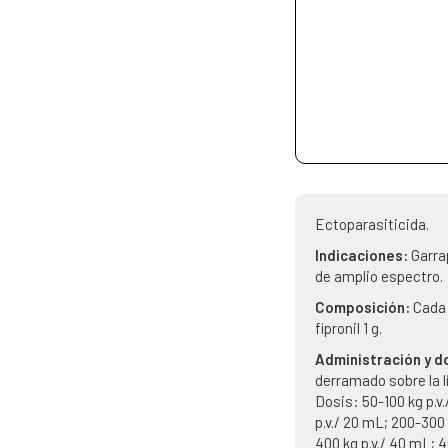
Ectoparasiticida.
Indicaciones:
Garra
de amplio espectro.
Composición:
Cada
fipronil 1 g.
Administración y d
derramado sobre la l
Dosis: 50-100 kg p.v
p.v./ 20 mL; 200-300 
400 kg p.v./ 40 mL; 4