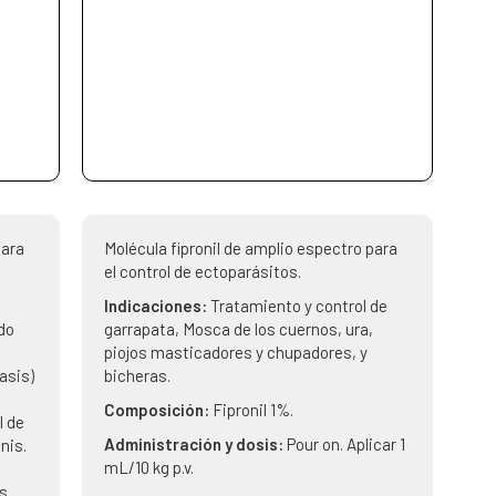
para
Molécula fipronil de amplio espectro para
el control de ectoparásitos.
Indicaciones:
Tratamiento y control de
do
garrapata, Mosca de los cuernos, ura,
piojos masticadores y chupadores, y
asis)
bicheras.
Composición:
Fipronil 1%.
l de
Administración y dosis:
Pour on. Aplicar 1
nis.
mL/10 kg p.v.
as