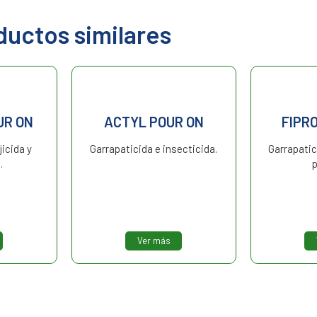
ductos similares
UR ON
ACTYL POUR ON
FIPR
jicida y
Garrapaticida e insecticida.
Garrapatic
.
p
Ver más