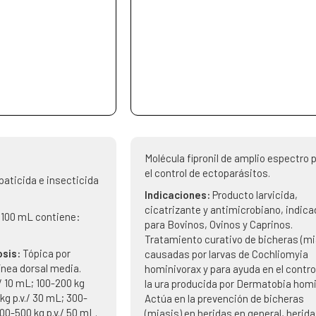
Molécula fipronil de amplio espectro 
el control de ectoparásitos.
paticida e insecticida
Indicaciones:
Producto larvicida,
cicatrizante y antimicrobiano, indica
 100 mL contiene:
para Bovinos, Ovinos y Caprinos.
Tratamiento curativo de bicheras (mi
osis:
Tópica por
causadas por larvas de Cochliomyia
ínea dorsal media.
hominivorax y para ayuda en el contro
./ 10 mL; 100-200 kg
la ura producida por Dermatobia homi
kg p.v./ 30 mL; 300-
Actúa en la prevención de bicheras
00-500 kg p.v./ 50 mL.
(miasis) en heridas en general, herid