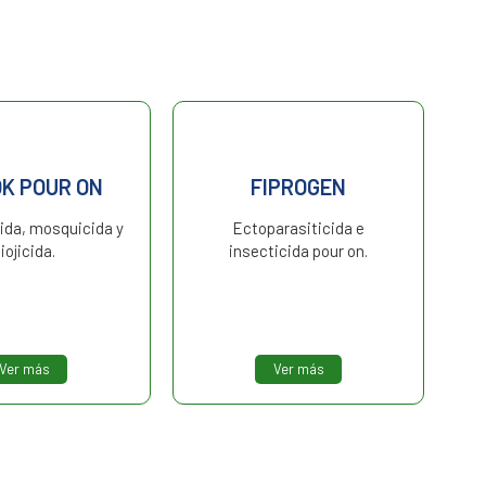
OK POUR ON
FIPROGEN
ida, mosquicida y
Ectoparasiticida e
iojicida.
insecticida pour on.
Ver más
Ver más