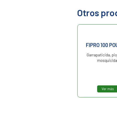
Otros pro
FIPROSULES POUR
FIPRO 100 PO
ON
Garrapaticida, pio
mosquicida
Antiparasitario externo.
Ver más
Ver más