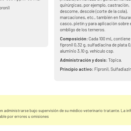
quirúrgicas, por ejemplo, castración,
pronil
descorne, descole (corte de la cola),
marcaciones, etc., también en fisura
casco, pietín y para aplicación sobre 
ombligo de los terneros.
Composición:
Cada 100 mL contiene
fipronil 0,32 g, sulfadiacina de plata 0
aluminio 3,10 g, vehículo csp.
Administración y dosis:
Tópica.
Principio activo:
Fipronil, Sulfadiazi
 administrarse bajo supervisión de su médico veterinario tratante. La info
ble por errores u omisiones