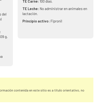
TE Carne:
100 días.
TE Leche:
No administrar en animales en
lactación.
s del
el
Principio activo:
Fipronil
:
,09 g,
na
rmación contenida en este sitio es a título orientativo, no