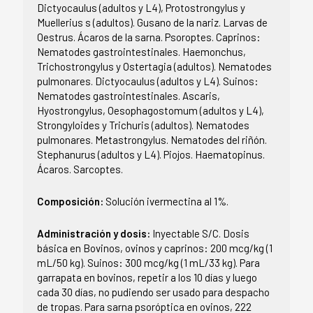
Dictyocaulus (adultos y L4), Protostrongylus y
Muellerius s (adultos). Gusano de la nariz. Larvas de
Oestrus. Ácaros de la sarna. Psoroptes. Caprinos:
Nematodes gastrointestinales. Haemonchus,
Trichostrongylus y Ostertagia (adultos). Nematodes
pulmonares. Dictyocaulus (adultos y L4). Suinos:
Nematodes gastrointestinales. Ascaris,
Hyostrongylus, Oesophagostomum (adultos y L4),
Strongyloides y Trichuris (adultos). Nematodes
pulmonares. Metastrongylus. Nematodes del riñón.
Stephanurus (adultos y L4). Piojos. Haematopinus.
Ácaros. Sarcoptes.
Composición:
Solución ivermectina al 1%.
Administración y dosis:
Inyectable S/C. Dosis
básica en Bovinos, ovinos y caprinos: 200 mcg/kg (1
mL/50 kg). Suinos: 300 mcg/kg (1 mL/33 kg). Para
garrapata en bovinos, repetir a los 10 días y luego
cada 30 días, no pudiendo ser usado para despacho
de tropas. Para sarna psoróptica en ovinos, 222