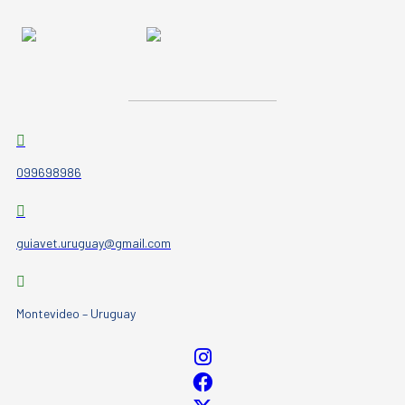
099698986
guiavet.uruguay@gmail.com
Montevideo – Uruguay