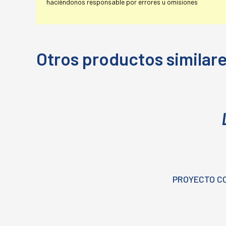
haciéndonos responsable por errores u omisiones
Otros productos similar
PROYECTO C