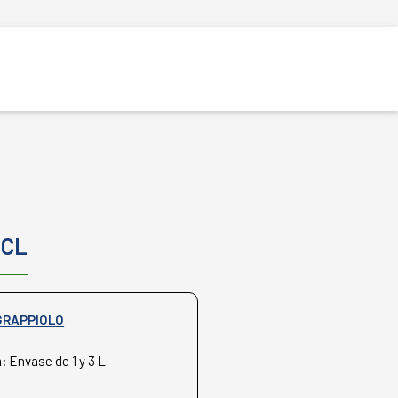
 CL
GRAPPIOLO
n:
Envase de 1 y 3 L.