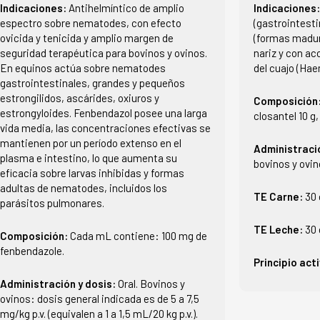
Indicaciones:
Antihelmíntico de amplio
Indicaciones
espectro sobre nematodes, con efecto
(gastrointest
ovicida y tenicida y amplio margen de
(formas madur
seguridad terapéutica para bovinos y ovinos.
nariz y con ac
En equinos actúa sobre nematodes
del cuajo (Ha
gastrointestinales, grandes y pequeños
estrongilidos, ascárides, oxiuros y
Composición
estrongyloides. Fenbendazol posee una larga
closantel 10 g
vida media, las concentraciones efectivas se
mantienen por un período extenso en el
Administraci
plasma e intestino, lo que aumenta su
bovinos y ovin
eficacia sobre larvas inhibidas y formas
adultas de nematodes, incluidos los
TE Carne:
30 
parásitos pulmonares.
TE Leche:
30 
Composición:
Cada mL contiene: 100 mg de
fenbendazole.
Principio act
Administración y dosis:
Oral. Bovinos y
ovinos: dosis general indicada es de 5 a 7,5
mg/kg p.v. (equivalen a 1 a 1,5 mL/20 kg p.v.).