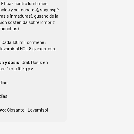
:
Eficaz contra lombrices
inales y pulmonares), saguaypé
as e inmaduras), gusano de la
ción sostenida sobre lombriz
emonchus).
:
Cada 100 mL contiene:
, levamisol HCL 8 g, excp. csp.
ón y dosis:
Oral. Dosis en
os: 1 mL/10 kg p.v.
días.
días.
ivo:
Closantel, Levamisol