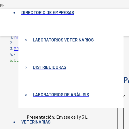
DIRECTORIO DE EMPRESAS
INICIO
LABORATORIOS VETERINARIOS
-
PRODUCTOS VETERINARIOS
-
CLOSAFEN 7.5%-5%
DISTRIBUIDORAS
CLOSAFEN 7.5%-5%
P
LABORATORIOS DE ANÁLISIS
CHERRY
Presentación:
Envase de 1 y 3 L.
VETERINARIAS